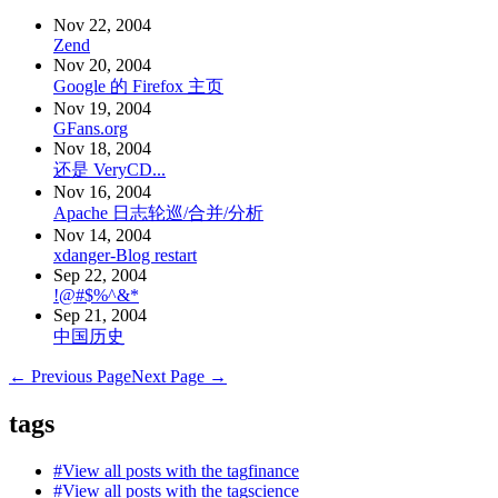
Nov 22, 2004
Zend
Nov 20, 2004
Google 的 Firefox 主页
Nov 19, 2004
GFans.org
Nov 18, 2004
还是 VeryCD...
Nov 16, 2004
Apache 日志轮巡/合并/分析
Nov 14, 2004
xdanger-Blog restart
Sep 22, 2004
!@#$%^&*
Sep 21, 2004
中国历史
← Previous Page
Next Page →
tags
#
View all posts with the tag
finance
#
View all posts with the tag
science