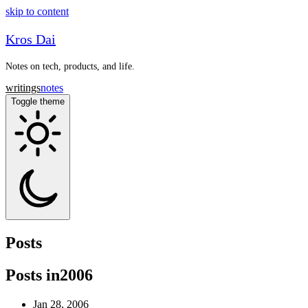
skip to content
Kros Dai
Notes on tech, products, and life.
writings
notes
Toggle theme
Posts
Posts in
2006
Jan 28, 2006