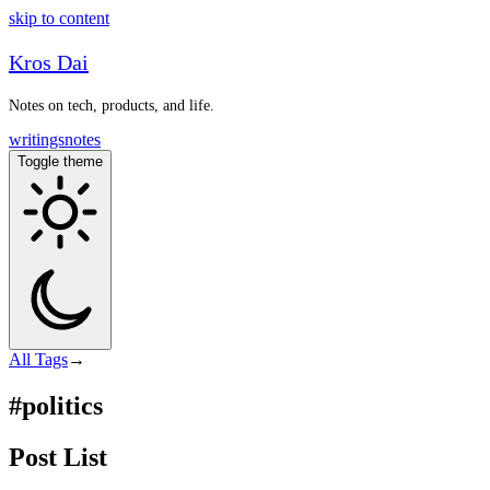
skip to content
Kros Dai
Notes on tech, products, and life.
writings
notes
Toggle theme
All
Tags
→
#politics
Post List