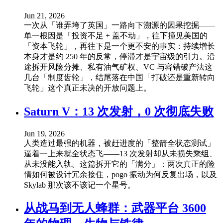
Jun 21, 2026
一次从「谁弄垮了英国」一路向下溯源的因果挖掘——
单一根因是「投资不足 + 盖不动」，往下撞见美国的
「资本飞轮」，再往下是一个更不安的事实：持续增长
本身才是约 250 年的反常，停滞才是宇宙级的引力。沿
途拆开风险分摊、私有油气矿权、VC 与容错破产法这
几台「制度齿轮」，结尾落在中国「打破还是重新转向
飞轮」这个真正未决的开放问题上。
Saturn V：13 次发射，0 次彻底失败
Jun 19, 2026
人类造过最强的机器，被赶进度的「整箭全状态测试」
逼着一上来就全状态飞——13 次发射却从未损失乘组、
从未没能入轨。这篇拆开它的「满分」：两次真正的险
情如何被设计冗余接住，pogo 振动为何反复出场，以及
Skylab 那次该不该记一个星号。
从战马到无人蜂群：武器平台 3600