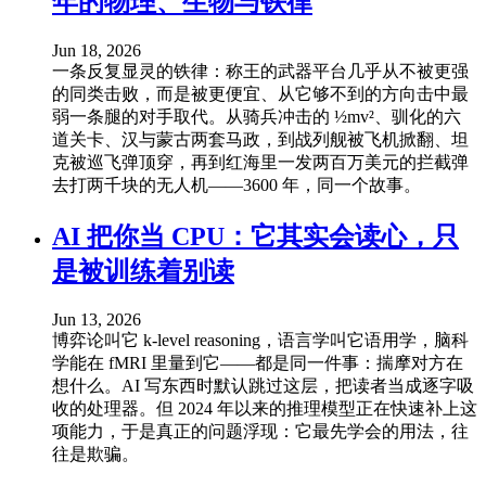
年的物理、生物与铁律
Jun 18, 2026
一条反复显灵的铁律：称王的武器平台几乎从不被更强
的同类击败，而是被更便宜、从它够不到的方向击中最
弱一条腿的对手取代。从骑兵冲击的 ½mv²、驯化的六
道关卡、汉与蒙古两套马政，到战列舰被飞机掀翻、坦
克被巡飞弹顶穿，再到红海里一发两百万美元的拦截弹
去打两千块的无人机——3600 年，同一个故事。
AI 把你当 CPU：它其实会读心，只
是被训练着别读
Jun 13, 2026
博弈论叫它 k-level reasoning，语言学叫它语用学，脑科
学能在 fMRI 里量到它——都是同一件事：揣摩对方在
想什么。AI 写东西时默认跳过这层，把读者当成逐字吸
收的处理器。但 2024 年以来的推理模型正在快速补上这
项能力，于是真正的问题浮现：它最先学会的用法，往
往是欺骗。