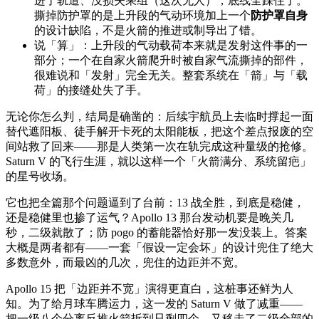
进了轨道、没损失乘组（这次无人），底线全踩住了。
撕掉防护罩的是上升段的气动环境加上一个
防护罩自身
的设计缺陷，不是火箭的推进或制导出了错。
说「算」：上升段的气动载荷本来就是发射这件事的一
部分；一个在自家火箭爬升时被自家气流撕掉的部件，
很难说和「发射」完全无关。整套系统在「箭」与「载
荷」的接缝处失了手。
无论你怎么判，结局是确凿的：后续宇航员上去临时撑起一面
替代遮阳板、徒手解开卡死的太阳能板，把这个差点报废的空
间站救了回来——那是人类第一次在轨完成这种量级的抢修。
Saturn V 的飞行生涯，就以这样一个「火箭满分、系统留疤」
的星号收场。
它也把全篇那个问题逼到了台前：13 战全胜，到底是稳健，
还是稳健里也掺了运气？Apollo 13 那台发动机要是晚关几
秒，二级就散了；防 pogo 的蓄能器恰好那一发没装上。答案
大概是两者都有——一套「假设一定会坏」的设计兜住了绝大
多数意外，而最凶的几次，兜住的边距并不宽。
Apollo 15 把「边距并不宽」演得更直白，这桩事还鲜为人
知。为了给月球车腾运力，这一发的 Saturn V 做了减重——
把一级八个分离反推火箭拆到只剩四个，又移走了二级全部的