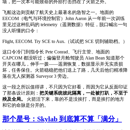
墙，把一次本可能致命的外部打击挡在了火箭之外。
飞船这边则贡献了航天史上最著名的急智之一。地面的
EECOM（电气与环境控制官）John Aaron 从一年前一次训练
里见过这种乱码的 telemetry（遥测数据）特征，脱口喊出一句
没人听懂的口令：
Flight, EECOM. Try SCE to Aux.（试试把 SCE 切到辅助档。）
这口令冷门到指令长 Pete Conrad、飞行主管、地面的
CAPCOM 都没听过；偏偏登月舱驾驶员 Alan Bean 知道那个
开关在哪儿，伸手一拨——遥测恢复，数据显示并无实质损
坏，任务保住。火箭稳稳把他们送上了路，几天后他们精准降
落在无人探测器 Surveyor 3 旁边。
这一段之所以值得讲，不只因为它好看，而因为它从反面印证
了那条设计原则：
把关键系统彼此隔离，一处被打趴，不至于
殃及全局。
火箭活下来，靠的不是没挨打，而是挨打的地方
和它的命脉是分开的。
那个星号：Skylab 到底算不算「满分」