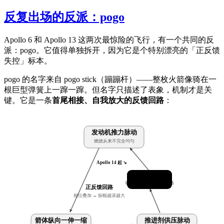
反复出场的反派：pogo
Apollo 6 和 Apollo 13 这两次最惊险的飞行，有一个共同的反
派：pogo。它值得单独拆开，因为它是个特别漂亮的「正反馈
失控」标本。
pogo 的名字来自 pogo stick（蹦蹦杆）——整枚火箭像骑在一
根巨型弹簧上一蹿一蹿。但名字只描述了表象，机制才是关
键。它是一条
首尾相接、自我放大的反馈回路
：
发动机推力脉动
燃烧从来不完全均匀
Apollo 14 起 ↘
氦气蓄能器
吸收压力脉动 · 打断回路
正反馈回路
相位叠加 → 振幅越滚越大
箭体纵向一伸一缩
推进剂供压脉动