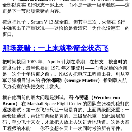
全部以真实飞行状态一起上天，而不是一级一级单独试——这
正是下一节那场豪赌的内容。
按这把尺子，Saturn V 13 战全胜。但其中三次，火箭在飞行
中确实出了严重状况——这恰恰是看清它「为什么没翻车」的
窗口。
那场豪赌：一上来就整箭全状态飞
把时间拨回 1963 年。Apollo 计划在滑期、在超支，按当时的
进度估计，最早也要到 1971 年才能登月——而肯尼迪的承诺
是「这个十年结束之前」。NASA 把电气工程师出身、刚从空
军导弹项目过来的
乔治·穆勒（George Mueller）
推到载人航
天办公室的头把交椅上救火。
横在他面前的最大问题是测试。
冯·布劳恩（Wernher von
Braun）
在 Marshall Space Flight Center 的团队主张稳扎稳打的
逐级测试：第一次飞行只让一级是真的、上面两级配死重；一
级验证通过，再让前两级是真的、三级配死重；如此层层加
码，至少飞十来次，才敢把人放上去送进近地轨道。这是火箭
工程师的本能——你不会想在天上一次同时考验所有零件。