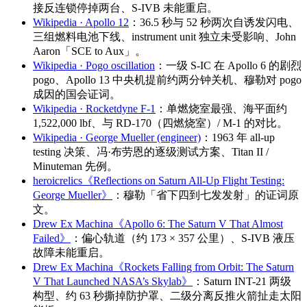
接反连锁停掉两台、S-IVB 未能重启。
Wikipedia · Apollo 12
：36.5 秒与 52 秒两次自诱发闪电、
三组燃料电池下线、instrument unit 独立未受影响、John
Aaron「SCE to Aux」。
Wikipedia · Pogo oscillation
：一级 S-IC 在 Apollo 6 的剧烈
pogo、Apollo 13 中央机提前约两分钟关机、穆勒对 pogo
成因的国会证词。
Wikipedia · Rocketdyne F-1
：单燃烧室最强、海平面约
1,522,000 lbf、与 RD-170（四燃烧室）/ M-1 的对比。
Wikipedia · George Mueller (engineer)
：1963 年 all-up
testing 决策、冯·布劳恩的逐级测试方案、Titan II /
Minuteman 先例。
heroicrelics《Reflections on Saturn All-Up Flight Testing:
George Mueller》
：穆勒「省下四到七发发射」的证词原
文。
Drew Ex Machina《Apollo 6: The Saturn V That Almost
Failed》
：偏心轨道（约 173 × 357 公里）、S-IVB 液压
故障未能重启。
Drew Ex Machina《Rockets Falling from Orbit: The Saturn
V That Launched NASA’s Skylab》
：Saturn INT-21 两级
构型、约 63 秒撕掉防护罩、二级分离反推火箭扯走太阳