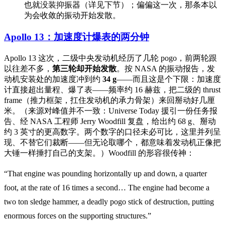
也就没装抑振器（详见下节）；偏偏这一次，那条本以
为会收敛的振动开始发散。
Apollo 13：加速度计爆表的两分钟
Apollo 13 这次，二级中央发动机经历了几轮 pogo，前两轮跟
以往差不多，
第三轮却开始发散
。按 NASA 的振动报告，发
动机安装处的加速度冲到约
34 g
——而且这是个下限：加速度
计直接超出量程、爆了表——频率约 16 赫兹，把二级的 thrust
frame（推力框架，扛住发动机的承力骨架）来回掰动好几厘
米。（来源对峰值并不一致：Universe Today 援引一份任务报
告、经 NASA 工程师 Jerry Woodfill 复盘，给出约 68 g、掰动
约 3 英寸的更高数字。两个数字的口径未必可比，这里并列呈
现、不替它们裁断——但无论取哪个，都意味着发动机正像把
大锤一样捶打自己的支架。）Woodfill 的形容很传神：
“That engine was pounding horizontally up and down, a quarter
foot, at the rate of 16 times a second… The engine had become a
two ton sledge hammer, a deadly pogo stick of destruction, putting
enormous forces on the supporting structures.”