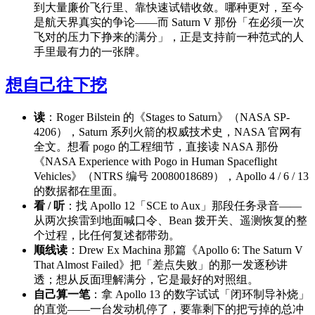
到大量廉价飞行里、靠快速试错收敛。哪种更对，至今
是航天界真实的争论——而 Saturn V 那份「在必须一次
飞对的压力下挣来的满分」，正是支持前一种范式的人
手里最有力的一张牌。
想自己往下挖
读
：Roger Bilstein 的《Stages to Saturn》（NASA SP-
4206），Saturn 系列火箭的权威技术史，NASA 官网有
全文。想看 pogo 的工程细节，直接读 NASA 那份
《NASA Experience with Pogo in Human Spaceflight
Vehicles》（NTRS 编号 20080018689），Apollo 4 / 6 / 13
的数据都在里面。
看 / 听
：找 Apollo 12「SCE to Aux」那段任务录音——
从两次挨雷到地面喊口令、Bean 拨开关、遥测恢复的整
个过程，比任何复述都带劲。
顺线读
：Drew Ex Machina 那篇《Apollo 6: The Saturn V
That Almost Failed》把「差点失败」的那一发逐秒讲
透；想从反面理解满分，它是最好的对照组。
自己算一笔
：拿 Apollo 13 的数字试试「闭环制导补烧」
的直觉——一台发动机停了，要靠剩下的把亏掉的总冲