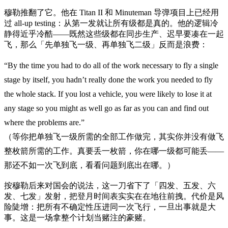
穆勒推翻了它。他在 Titan II 和 Minuteman 导弹项目上已经用
过 all-up testing：从第一发就让所有级都是真的。他的逻辑冷
静得近乎冷酷——既然这些级都在同步生产、迟早要凑在一起
飞，那么「先单独飞一级、再单独飞二级」反而是浪费：
“By the time you had to do all of the work necessary to fly a single
stage by itself, you hadn’t really done the work you needed to fly
the whole stack. If you lost a vehicle, you were likely to lose it at
any stage so you might as well go as far as you can and find out
where the problems are.”
（等你把单独飞一级所需的全部工作做完，其实你并没有做飞
整枚箭所需的工作。真要丢一枚箭，你在哪一级都可能丢——
那还不如一次飞到底，看看问题到底出在哪。）
按穆勒后来对国会的说法，这一刀省下了「四发、五发、六
发、七发」发射，把登月时间表实实在在地往前拽。代价是风
险陡增：把所有不确定性压进同一次飞行，一旦出事就是大
事。这是一场拿整个计划当赌注的豪赌。