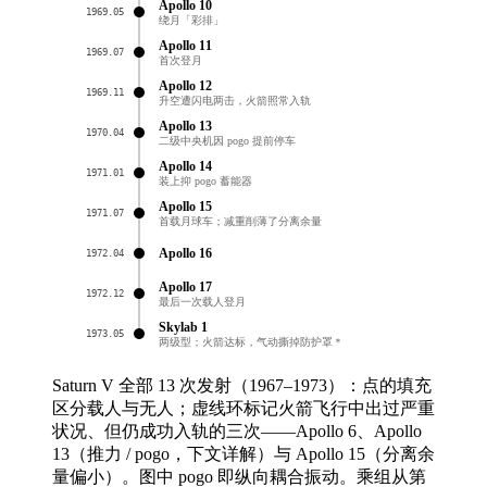
Apollo 10
1969.05
绕月「彩排」
Apollo 11
1969.07
首次登月
Apollo 12
1969.11
升空遭闪电两击，火箭照常入轨
Apollo 13
1970.04
二级中央机因 pogo 提前停车
Apollo 14
1971.01
装上抑 pogo 蓄能器
Apollo 15
1971.07
首载月球车；减重削薄了分离余量
Apollo 16
1972.04
Apollo 17
1972.12
最后一次载人登月
Skylab 1
1973.05
两级型；火箭达标，气动撕掉防护罩＊
Saturn V 全部 13 次发射（1967–1973）：点的填充
区分载人与无人；虚线环标记火箭飞行中出过严重
状况、但仍成功入轨的三次——Apollo 6、Apollo
13（推力 / pogo，下文详解）与 Apollo 15（分离余
量偏小）。图中 pogo 即纵向耦合振动。乘组从第