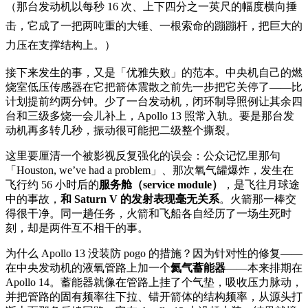
（那台发动机以每秒 16 次、上下四分之一英尺的幅度横向捶
击，它成了一把两吨重的大锤、一根索命的蹦蹦杆，把巨大的
力压在支撑结构上。）
接下来发生的事，又是「优雅失败」的范本。中央机自己的燃
烧室低压传感器在它把箭体震散之前先一步把它关停了——比
计划提前约两分钟。少了一台发动机，闭环制导照例让其余四
台和三级多烧一会儿补上，Apollo 13 照常入轨。要是那台发
动机再多转几秒，振动很可能把二级整个撕裂。
这里要厘清一个被影视反复强化的误会：公众记忆里那句
「Houston, we’ve had a problem」、那次氧气罐爆炸，发生在
飞行约 56 小时后的
服务舱（service module）
，是飞往月球途
中的事故，
和 Saturn V 的发射表现毫无关系
。火箭那一棒交
得很干净。同一趟任务，火箭和飞船各自经历了一场生死时
刻，却是两件互不相干的事。
为什么 Apollo 13 没装防 pogo 的措施？因为针对性的修复——
在中央发动机的液氧管路上加一个
氦气蓄能器
——本来排期在
Apollo 14。蓄能器就像在管路上挂了个气垫，吸收压力脉动，
并把管路的固有频率往下拉、错开箭体的结构频率，从源头打