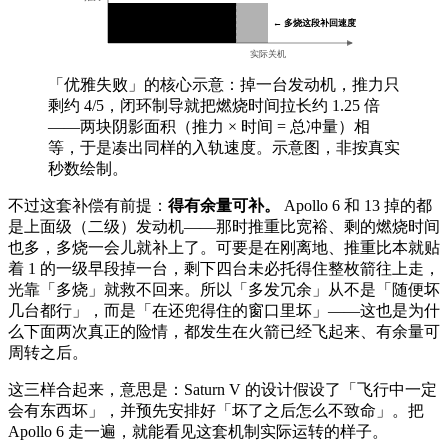
总冲量
← 多烧这段补回速度
实际关机
「优雅失败」的核心示意：掉一台发动机，推力只
剩约 4/5，闭环制导就把燃烧时间拉长约 1.25 倍
——两块阴影面积（推力 × 时间 = 总冲量）相
等，于是凑出同样的入轨速度。示意图，非按真实
秒数绘制。
不过这套补偿有前提：
得有余量可补。
Apollo 6 和 13 掉的都
是上面级（二级）发动机——那时推重比宽裕、剩的燃烧时间
也多，多烧一会儿就补上了。可要是在刚离地、推重比本就贴
着 1 的一级早段掉一台，剩下四台未必托得住整枚箭往上走，
光靠「多烧」就救不回来。所以「多发冗余」从不是「随便坏
几台都行」，而是「在还兜得住的窗口里坏」——这也是为什
么下面两次真正的险情，都发生在火箭已经飞起来、有余量可
周转之后。
这三样合起来，意思是：Saturn V 的设计假设了「飞行中一定
会有东西坏」，并预先安排好「坏了之后怎么不致命」。把
Apollo 6 走一遍，就能看见这套机制实际运转的样子。