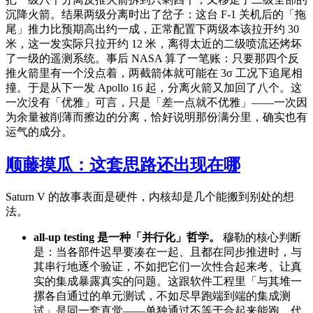
沉降火箭。结果两级分离时出了岔子：这台 F-1 关机后的「拖
尾」推力比预期高出约一成，正常配置下两级本该拉开约 30
米，这一发实际只拉开约 12 米，离得太近的二级喷流还烤坏
了一级的遥测系统。事后 NASA 算了一笔账：只要那四个反
推火箭里有一个没点着，两截箭体就可能在 3σ 工况下追尾相
撞。于是从下一发 Apollo 16 起，分离火箭又加回了八个。这
一次没有「优雅」可言，只是「差一点就不优雅」——一次因
为余量被削薄而擦边的分离，恰好说明那份满分里，确实也有
运气的成分。
顺藤摸瓜：这套思路还出现在哪
Saturn V 的故事表面是硬件，内核却是几个能搬到别处的想
法。
all-up testing 是一种「并行化」哲学。
穆勒的核心判断
是：当各部件迟早要凑在一起、且都在同步推进时，与
其串行地逐个验证，不如把它们一次性合起来考、让真
实的集成暴露真实的问题。这跟软件工程里「与其堆一
摞各自通过的单元测试，不如尽早跑端到端的集成测
试」是同一套直觉——单独通过不等于合起来能跑。代