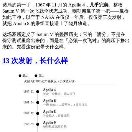
赌局的第一手，1967 年 11 月的 Apollo 4，
几乎完美
。整枚
Saturn V 第一次飞就全状态成功。穆勒赌赢了第一把——赢得
如此干净，以至于 NASA 在仅仅一年后、仅仅第三次发射，
就把 Apollo 8 的乘组直接送上了绕月轨道。
这场豪赌定义了 Saturn V 的整段历史：它的「满分」不是在
保守测试里磨出来的，而是在「必须一次飞对」的高压下挣出
来的。先看这份记录长什么样。
13 次发射，长什么样
载人
无人
火箭飞行中出过严重状况（仍成功入轨）
Apollo 4
1967.11
首次「全状态」无人试飞
Apollo 6
1968.04
一级 pogo；二级两台 J-2 提前停车
Apollo 8
1968.12
首次载人，直接绕月
Apollo 9
1969.03
地球轨道试登月舱