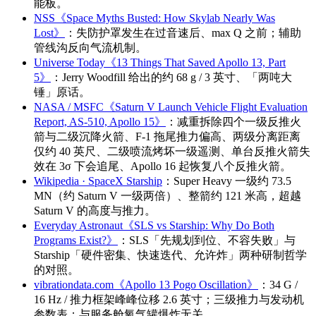
能板。
NSS《Space Myths Busted: How Skylab Nearly Was
Lost》
：失防护罩发生在过音速后、max Q 之前；辅助
管线沟反向气流机制。
Universe Today《13 Things That Saved Apollo 13, Part
5》
：Jerry Woodfill 给出的约 68 g / 3 英寸、「两吨大
锤」原话。
NASA / MSFC《Saturn V Launch Vehicle Flight Evaluation
Report, AS-510, Apollo 15》
：减重拆除四个一级反推火
箭与二级沉降火箭、F-1 拖尾推力偏高、两级分离距离
仅约 40 英尺、二级喷流烤坏一级遥测、单台反推火箭失
效在 3σ 下会追尾、Apollo 16 起恢复八个反推火箭。
Wikipedia · SpaceX Starship
：Super Heavy 一级约 73.5
MN（约 Saturn V 一级两倍）、整箭约 121 米高，超越
Saturn V 的高度与推力。
Everyday Astronaut《SLS vs Starship: Why Do Both
Programs Exist?》
：SLS「先规划到位、不容失败」与
Starship「硬件密集、快速迭代、允许炸」两种研制哲学
的对照。
vibrationdata.com《Apollo 13 Pogo Oscillation》
：34 G /
16 Hz / 推力框架峰峰位移 2.6 英寸；三级推力与发动机
参数表；与服务舱氧气罐爆炸无关。