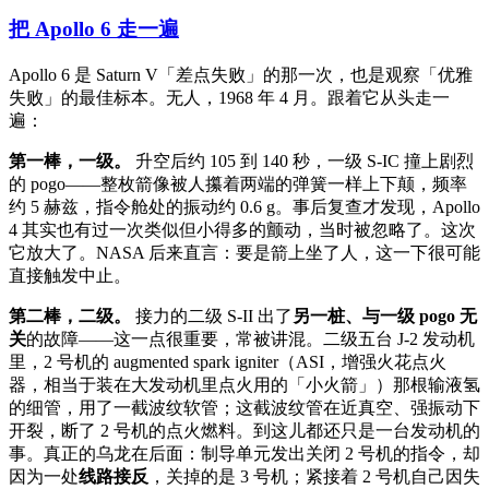
把 Apollo 6 走一遍
Apollo 6 是 Saturn V「差点失败」的那一次，也是观察「优雅
失败」的最佳标本。无人，1968 年 4 月。跟着它从头走一
遍：
第一棒，一级。
升空后约 105 到 140 秒，一级 S-IC 撞上剧烈
的 pogo——整枚箭像被人攥着两端的弹簧一样上下颠，频率
约 5 赫兹，指令舱处的振动约 0.6 g。事后复查才发现，Apollo
4 其实也有过一次类似但小得多的颤动，当时被忽略了。这次
它放大了。NASA 后来直言：要是箭上坐了人，这一下很可能
直接触发中止。
第二棒，二级。
接力的二级 S-II 出了
另一桩、与一级 pogo 无
关
的故障——这一点很重要，常被讲混。二级五台 J-2 发动机
里，2 号机的 augmented spark igniter（ASI，增强火花点火
器，相当于装在大发动机里点火用的「小火箭」）那根输液氢
的细管，用了一截波纹软管；这截波纹管在近真空、强振动下
开裂，断了 2 号机的点火燃料。到这儿都还只是一台发动机的
事。真正的乌龙在后面：制导单元发出关闭 2 号机的指令，却
因为一处
线路接反
，关掉的是 3 号机；紧接着 2 号机自己因失