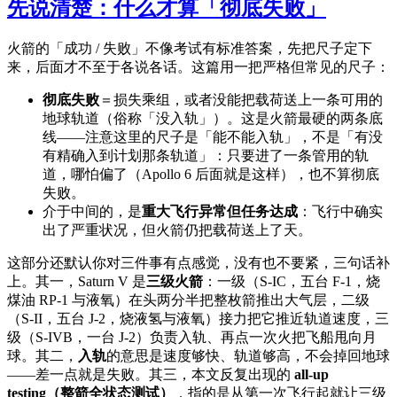
先说清楚：什么才算「彻底失败」
火箭的「成功 / 失败」不像考试有标准答案，先把尺子定下
来，后面才不至于各说各话。这篇用一把严格但常见的尺子：
彻底失败
＝损失乘组，或者没能把载荷送上一条可用的
地球轨道（俗称「没入轨」）。这是火箭最硬的两条底
线——注意这里的尺子是「能不能入轨」，不是「有没
有精确入到计划那条轨道」：只要进了一条管用的轨
道，哪怕偏了（Apollo 6 后面就是这样），也不算彻底
失败。
介于中间的，是
重大飞行异常但任务达成
：飞行中确实
出了严重状况，但火箭仍把载荷送上了天。
这部分还默认你对三件事有点感觉，没有也不要紧，三句话补
上。其一，Saturn V 是
三级火箭
：一级（S-IC，五台 F-1，烧
煤油 RP-1 与液氧）在头两分半把整枚箭推出大气层，二级
（S-II，五台 J-2，烧液氢与液氧）接力把它推近轨道速度，三
级（S-IVB，一台 J-2）负责入轨、再点一次火把飞船甩向月
球。其二，
入轨
的意思是速度够快、轨道够高，不会掉回地球
——差一点就是失败。其三，本文反复出现的
all-up
testing（整箭全状态测试）
，指的是从第一次飞行起就让三级