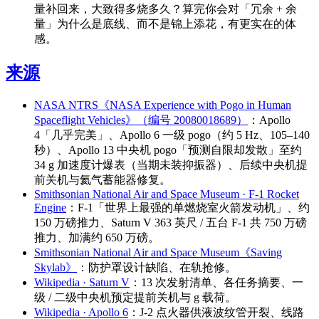
量补回来，大致得多烧多久？算完你会对「冗余 + 余
量」为什么是底线、而不是锦上添花，有更实在的体
感。
来源
NASA NTRS《NASA Experience with Pogo in Human
Spaceflight Vehicles》（编号 20080018689）
：Apollo
4「几乎完美」、Apollo 6 一级 pogo（约 5 Hz、105–140
秒）、Apollo 13 中央机 pogo「预测自限却发散」至约
34 g 加速度计爆表（当期未装抑振器）、后续中央机提
前关机与氦气蓄能器修复。
Smithsonian National Air and Space Museum · F-1 Rocket
Engine
：F-1「世界上最强的单燃烧室火箭发动机」、约
150 万磅推力、Saturn V 363 英尺 / 五台 F-1 共 750 万磅
推力、加满约 650 万磅。
Smithsonian National Air and Space Museum《Saving
Skylab》
：防护罩设计缺陷、在轨抢修。
Wikipedia · Saturn V
：13 次发射清单、各任务摘要、一
级 / 二级中央机预定提前关机与 g 载荷。
Wikipedia · Apollo 6
：J-2 点火器供液波纹管开裂、线路