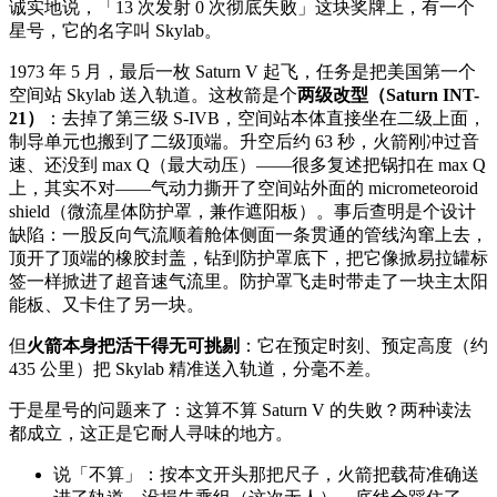
诚实地说，「13 次发射 0 次彻底失败」这块奖牌上，有一个
星号，它的名字叫 Skylab。
1973 年 5 月，最后一枚 Saturn V 起飞，任务是把美国第一个
空间站 Skylab 送入轨道。这枚箭是个
两级改型（Saturn INT-
21）
：去掉了第三级 S-IVB，空间站本体直接坐在二级上面，
制导单元也搬到了二级顶端。升空后约 63 秒，火箭刚冲过音
速、还没到 max Q（最大动压）——很多复述把锅扣在 max Q
上，其实不对——气动力撕开了空间站外面的 micrometeoroid
shield（微流星体防护罩，兼作遮阳板）。事后查明是个设计
缺陷：一股反向气流顺着舱体侧面一条贯通的管线沟窜上去，
顶开了顶端的橡胶封盖，钻到防护罩底下，把它像掀易拉罐标
签一样掀进了超音速气流里。防护罩飞走时带走了一块主太阳
能板、又卡住了另一块。
但
火箭本身把活干得无可挑剔
：它在预定时刻、预定高度（约
435 公里）把 Skylab 精准送入轨道，分毫不差。
于是星号的问题来了：这算不算 Saturn V 的失败？两种读法
都成立，这正是它耐人寻味的地方。
说「不算」：按本文开头那把尺子，火箭把载荷准确送