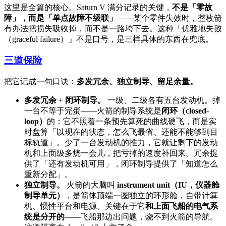
这里是全篇的核心。Saturn V 满分记录的关键，
不是「零故
障」，而是「单点故障不级联」
——某个零件失效时，整枚箭
有办法把损失吸收掉，而不是一路垮下去。这种「优雅地失败
（graceful failure）」不是口号，是三样具体的东西在兜底。
三道保险
把它记成一句口诀：
多发冗余、独立制导、留足余量。
多发冗余 + 闭环制导。
一级、二级各有五台发动机。掉
一台不等于完蛋——火箭的制导系统是
闭环（closed-
loop）
的：它不照着一条预先算死的曲线硬飞，而是实
时盘算「以现在的状态，怎么飞最省、还能不能够到目
标轨道」。少了一台发动机的推力，它就让剩下的发动
机和上面级多烧一会儿，把亏掉的速度补回来。冗余提
供了「还有发动机可用」，闭环制导提供了「知道怎么
重新分配」。
独立制导。
火箭的大脑叫
instrument unit（IU，仪器舱
制导单元）
，是箭体顶端一圈独立的环形舱，自带计算
机、惯性平台和电源。关键在于它
和上面飞船的电气系
统是分开的
——飞船那边出问题，烧不到火箭的导航。