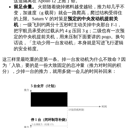
这道隔离在 Apollo 12 上救了命。
留足余量。
火箭随着烧掉燃料越变越轻，推力却几乎不
变，加速度（g 载荷）就会一路爬高，爬过结构受得住
的上限。Saturn V 的对策是
预定的中央发动机提前关
机
：一级飞到约两分十五秒时主动关掉中央那台 F-1，
把宇航员承受的过载从约 4 g 压回 3 g；二级也有一次预
定的中央机提前关机，用来压制下面要讲的 pogo。换句
话说，「主动少用一台发动机」本身就是写进飞行逻辑
的安全裕度。
这三样里最吃重的是第一条。掉一台发动机为什么不致命？因
为「入轨」要的是一份大致固定的总冲量（推力对时间的积
分），少掉一台的推力，就用多烧一会儿的时间补回来：
5 台全开（计划）
推力
总冲量
时间
计划关机时刻
停 1 台（闭环制导补烧）
5 台满推力（柱矮 1/5）
推力