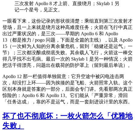
三次发射 Apollo 8 才上箭、直接绕月；Skylab 1 另
记一个星号，见正文。
一眼看下来，这份记录的形状很清楚：乘组直到第三次发射才
登场，且一上来就是绕月这种高难度任务；火箭在飞行中真正
出过严重状况的，是三次——早期的 Apollo 6 和 Apollo
13（都是推力 / pogo 问题，下面是全篇的主线），以及 Apollo
15（一次鲜为人知的分离余量危机，留到「稳健还是运气」一
节）；三次都没酿成彻底失败。其余载人飞行，火箭这一棒交
得几乎找不出毛病。最后一次的 Skylab 1 是另一种情况：火箭
把活干得漂亮，问题出在载荷的防护罩上（留到最后单说）。
Apollo 12 那一栏值得单独留意：它升空途中被闪电连击两
次，却没打上环——因为挨揍的是飞船、火箭照常入轨。这个
区别本身就是答案的一部分，后面会专门讲。先看那两次真正
惊险的：Apollo 6 和 Apollo 13。它们能从「严重异常」滑回
「任务达成」，靠的不是运气，而是一套刻进设计里的东西。
坏了也不彻底坏：一枚火箭怎么「优雅地
失败」