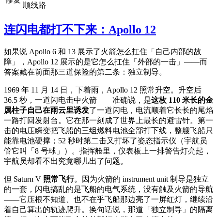
顺线路
连闪电都打不下来：Apollo 12
如果说 Apollo 6 和 13 展示了火箭怎么扛住「自己内部的故
障」，Apollo 12 展示的是它怎么扛住「外部的一击」——而
答案藏在前面那三道保险的第二条：独立制导。
1969 年 11 月 14 日，下着雨，Apollo 12 照常升空。升空后
36.5 秒，一道闪电击中火箭——准确说，是
这枚 110 米长的金
属柱子自己在雨云里诱发
了一道闪电，电流顺着它长长的尾焰
一路打回发射台。它在那一刻成了世界上最长的避雷针。第一
击的电压瞬变把飞船的三组燃料电池全部打下线，整艘飞船只
能靠电池硬撑；52 秒时第二击又打坏了姿态指示仪（宇航员
管它叫「8 号球」）。指挥舱里，仪表板上一排警告灯亮起，
宇航员却看不出究竟哪儿出了问题。
但 Saturn V
照常飞行
。因为火箭的 instrument unit 制导是独立
的一套，闪电搞乱的是飞船的电气系统，没有触及火箭的导航
——它压根不知道、也不在乎飞船那边亮了一屏红灯，继续沿
着自己算出的轨迹爬升。换句话说，那道「独立制导」的隔离