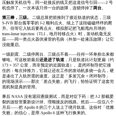
压触发关机信号，同一处接反的线又把这道信号引回——2 号
机也停了。一次本该只停一台的故障，连锁停掉了
两台
。
第三棒，三级。
二级总算把箭推到了接近轨道的状态，三级
S-IVB 那台孤零零的 J-2 顺利点火、续上了这段磕磕绊绊的爬
升。但等它入轨后要再点火、模拟那记把飞船甩向月球的
trans-lunar injection（TLI，地月转移点火）时，发动机毫无反
应——同一类点火器供液管的毛病（外加一处液压故障）让它
没能重启。
一级剧震、二级停两台、三级点不着——任何一环单拎出来都
够呛。可这枚箭最后
还是进了轨道
，只是轨道比计划更扁（约
173 × 357 公里，而非预定的近圆轨道）。是闭环制导把它接
住的：每次掉推力，它就让还在工作的发动机多烧一会儿，硬
是凑出了入轨所需的速度。这正是「多发冗余 + 闭环制导」
的现场演示——那次「差点失败」的飞行，恰恰证明了这套兜
底机制是真的管用。
事后 NASA 没有退回逐级测试，而是对症下药：把 J-2 那截爱
裂的波纹管重新设计掉、理顺接反的线路。然后——仅仅八个
月后——把 Apollo 8 的三个人送上了绕月轨道。这份对「优雅
失败」的信心，是用 Apollo 6 这种飞行换来的。