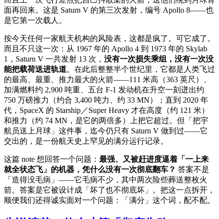
面再回来。这是 Saturn V 的第三次发射，编号 Apollo 8——也
是它第一次载人。
按今天任何一家航天机构的风险表，这都是疯了。可它成了。
而且不只这一次：从 1967 年的 Apollo 4 到 1973 年的 Skylab
1，Saturn V 一共发射 13 次，
没有一次损失乘组，没有一次没
能把载荷送进轨道
。在此后整整半个世纪里，它都是人类飞过
的最高、最重、推力最大的火箭——111 米高（363 英尺）、
加满燃料约 2,900 吨重、五台 F-1 发动机在升空一刻迸出约
750 万磅推力（约合 3,400 吨力、约 33 MN）；直到 2020 年
代，SpaceX 的 Starship／Super Heavy 才在高度（约 121 米）
和推力（约 74 MN，是它的两倍多）上把它超过。但「把宇
航员送上月球」这件事，迄今仍只有 Saturn V 做到过——它
交出的，是一份航天史上罕见的满分运行记录。
这篇 note 想回答一个问题：
最强、又被赶进度逼着「一上来
就全状态飞」的机器，凭什么没有一次彻底翻车？
答案不是
「造得没毛病」——它毛病不少，其中两次险些葬送整枚火
箭。答案是它被设计成「坏了也不彻底坏」。把这一点拆开，
顺便我们还得诚实面对一个问题：「满分」这个词，配不配。