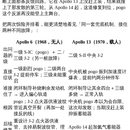
断上面那条反馈回路。它在 Apollo 13 上没赶上装，结果就撞
上了那发散的第三轮。从 Apollo 14 起，这道修复到位，pogo
这个反派再没能登上主舞台。
把两次惊险并排看，能更清楚地看见「同一套兜底机制、接住
两种不同故障」：
Apollo 6（1968，无人）
Apollo 13（1970，载人）
出问
一级 S-IC（pogo）＋ 二 /
题的
二级 S-II 中央 J-2
三级 J-2（另一桩故障）
级
一级剧烈 pogo；二级两台
直接
中央机被 pogo 振到加速度计
J-2 提前停车；三级未能重
症状
爆表，提前约两分钟停车
启
谁接
闭环制导补烧剩余发动机
闭环制导让其余四台＋三级
住了
→ 进入偏心轨道
多烧 → 正常入轨
pogo；J-2 点火器供液波纹
中央机 pogo 本以为会自限、
根因
管近真空开裂（再加一处
这次却发散；当期没赶上装
接反的线）
抑振蓄能器
重设计 J-2 点火器供液
后续
管、去掉易裂波纹管、理
Apollo 14 起加氦气蓄能器
修复