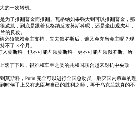
最大的一次转机。
是为了推翻普金而推翻。瓦格纳如果强大到可以推翻普金，那
很尴尬，到底是跟着瓦格纳反攻莫斯科呢，还是坐山观虎斗，
克兰的反攻。
格纳必须依赖金主支持，失去俄罗斯后，谁又会充当金主呢？现
不了 3 个月。
竹打入莫斯科，也不可能占领莫斯科，更不可能占领俄罗斯。所
治上落了下风，很难和车臣之类的共和国联合起来对抗中央政
斯科，Putin 完全可以进行全国总动员，剿灭国内叛军的理
到时候手上又有忠臣与自己的胜利之师，再干乌克兰就真的不