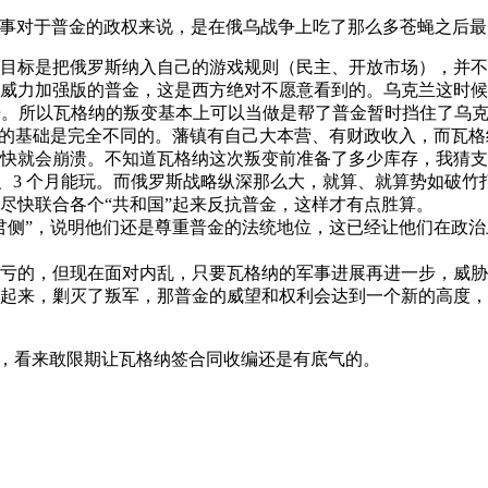
总觉得这件事对于普金的政权来说，是在俄乌战争上吃了那么多苍蝇之后
目标是把俄罗斯纳入自己的游戏规则（民主、开放市场），并不
威力加强版的普金，这是西方绝对不愿意看到的。乌克兰这时候
 100 倍。所以瓦格纳的叛变基本上可以当做是帮了普金暂时挡住了乌
兵的基础是完全不同的。藩镇有自己大本营、有财政收入，而瓦
快就会崩溃。不知道瓦格纳这次叛变前准备了多少库存，我猜支持
2、3 个月能玩。而俄罗斯战略纵深那么大，就算、就算势如破
尽快联合各个“共和国”起来反抗普金，这样才有点胜算。
君侧”，说明他们还是尊重普金的法统地位，这已经让他们在政
的，但现在面对内乱，只要瓦格纳的军事进展再进一步，威胁到莫
起来，剿灭了叛军，那普金的威望和权利会达到一个新的高度，
笑死了，看来敢限期让瓦格纳签合同收编还是有底气的。