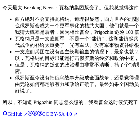
今天最大 Breaking News：瓦格纳集团叛变了。但我
西方绝对不会支持瓦格纳。道理很显然，西方世界的理想
么俄罗斯会成为一个更军事化的核武大国，他们就是一个
我猜大概率是后者，因为相比普金，Prigozhin 危险
瓦格纳只是一支雇佣军，不是一个“藩镇”，这和藩镇起
代战争的补给太重要了，光有军队、没有军事物资补给很
一支雇佣兵团在没有金主长期输血的情况下，最多也就 
以，瓦格纳的目标只能是打击俄罗斯的经济和政治中枢，
但是，瓦格纳的叛变的政治理由非常不清晰，搞了个“清
府。
俄罗斯至今没有把俄乌战事升级成全面战争，还是觉得理亏
由无论如何都足够有力和政治正确了。最终如果全国动员
好说了。
所以，不知道 Prigozhin 同志怎么想的，我看普金这时候
GitHub ↗
CC BY-SA 4.0 ↗