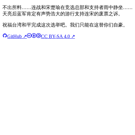
不出所料……连战和宋楚瑜在竞选总部和支持者雨中静坐……
天亮后蓝军肯定有声势浩大的游行支持连宋的废票之诉。
祝福台湾和平完成这次选举吧。我们只能在这替你们自豪。
GitHub ↗
CC BY-SA 4.0 ↗