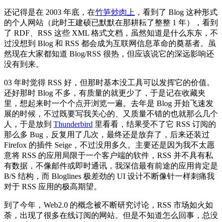
还记得是在 2003 年底，在
竹笋炒肉上
，看到了 Blog 这种形式
的个人网站（此时王建硕已默默在那耕耘了整整 1 年），看到
了 RDF、RSS 这些 XML 格式文档，虽然知道是什么东东，不
过没想到 Blog 和 RSS 都会成为互联网信息革命的奠基者。虽
然现在大家都知道 Blog/RSS 很热，但应该说它的深远影响还
没有到来。
03 年时觉得 RSS 好，但那时基本没工具可以发挥它的价值。
还好那时 Blog 不多，有质量的就更少了，于是记在收藏夹
里，想起来时一个个点开浏览一遍。去年是 Blog 开始飞速发
展的时候，不过既要写我关心的、又质量不错的也就那么几个
人，于是放到
Thunderbird
里看看，结果受不了它 RSS 订阅的
那么多 Bug，反复用了几次，最终还是放弃了，后来还装过
Firefox 的插件 Seige，不过没用多久。主要还是因为我不太愿
意将 RSS 的应用局限于一个客户端的软件，RSS 并不具有私
有数据，不像邮件或即时通讯，我深信最有前途的应用肯定是
B/S 结构，而 Bloglines 极差劲的 UI 设计不断像针一样刺痛我
对于 RSS 应用的极高期望。
到了今年，Web2.0 的概念被不断研究讨论，RSS 市场如火如
荼，出现了很多在线订阅的网站。但是不知道怎么回事，总没