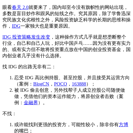
眼看
春天 2.0
就要来了，国内却至今没有旗帜性的网站出现，
多数是盲目炒作和跟风的短线之作。究其原因，除了学鲁迅深
究民族文化劣根性之外，风险投资缺乏科学的长期的思维和操
作，
IDG
一家独大也是重要原因。
IDG 投资策略发生改变
，这种操作方式几乎就是想垄断整个
行业，自己和自己人玩，好比中国乒乓……因为没有更有实力
的、或有实力但不敢将投资重点放在中国的创业投资基金，国
内创业者几乎没有什么选择。
找 IDG 的出路无非有二：
忍受 IDG 高比例持股、甚至控股，并且接受其运营方向
（案例：
BlogCN
，
POCO
，
163888
）；
被 IDG 偷去创意，另外找帮子人成立控股公司随便做
做，凭借他们的资本运作能力，将原创业者击败（案
例：
金融界
）。
不找：
或许能找到更强的投资方，可能性较小，除非你有
方博
的嘴巴；