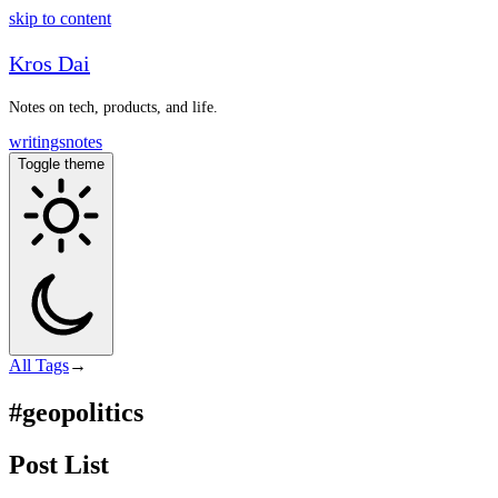
skip to content
Kros Dai
Notes on tech, products, and life.
writings
notes
Toggle theme
All
Tags
→
#geopolitics
Post List