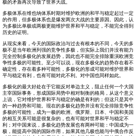
极的矛盾再次导致了世界大战。
多极体系在维也纳体系时期对维护欧洲的和平与稳定起过一定
的作用，但多极体系也是爆发两次大战的主要原因。因此，认
为多极比单极或两极更能维护世界和平与稳定，不能完全得到
历史的证明。
从现实来看，今天的国际政治与过去有根本的不同，今天的多
极不是当年欧洲列强的竞争性多极，但实际上我们并没有能力
完全控制多极化的发展趋势，因此也不能完全排除重演欧洲竞
争性多极的可能性。至少可以说，现在多极化的趋势存在着不
确定性，存在着多种可能性，多极化的形成可能对维护世界和
平与稳定有利，也有可能对此不利。对中国也同样如此。
多极化的最大好处在于它能反对单边主义，阻止任何一个大国
主宰国际事务，形成国际局势中相对制衡的格局，从这个意义
上说，它对维护世界和平与稳定的确是有利的；但这只是其中
的一种趋势和可能。现在的多极化趋势并没有完全排除竞争性
多极的可能性，成为一极的欧洲、俄罗斯、日本、中国和美国
的相互关系可能是很复杂的，也有可能对世界和平与稳定不
利；对中国来说，多极化趋势发展也有两种可能：中国成为一
极，能提高中国的国际作用，如果其他几极也能与中俄合作反