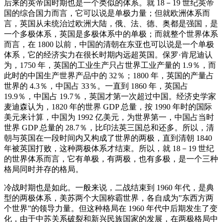
后来的英帝国时期也是一个类似的体系。就 18－19 世纪英帝
国的综合国力而言，它可以说是单极力量；但就欧洲体系而
言，英国从未统治过欧洲大陆，俄、法、德、奥都是强国，是
一个多极体系，英国是多极体系中的单极；而就整个世界体系
而言，在 1800 以前，中国的清朝在东亚也可以说是一个单极
体系，它的经济实力在很长时期内远超英国。保罗·肯尼迪认
为，1750 年，英国的工业生产只占世界工业产量的 1.9％，而
此时的中国生产世界产品中的 32％；1800 年，英国的产量占
世界的 4.3％，中国占 33％。一直到 1860 年，英国占
19.9％，中国占 19.7％，英国才第一次超过中国。经济史学家
麦迪森认为，1820 年的世界 GDP 总量，按 1990 年时的国际
美元来计算，中国为 1992 亿美元，为世界第一，中国占当时
世界 GDP 总量的 28.7％，比印法英三国总和还多。所以，清
朝与英国在一段时间内又构成了世界的两极，直到清朝 1840
年被英国打败，这种两极体系才结束。所以，就 18－19 世纪
的世界体系而言，它有单极，有两极，也有多极，是一个三种
格局同时并存的格局。
冷战时期也是如此。一般来说，二战结束到 1960 年代，是典
型的两极体系，美苏两个大国称霸世界，各自成为”东西方两
个世界”的领导力量。但这种格局在 1960 年代中后期发生了变
化，由于中苏关系破裂和新兴民族国家的发展，在两极格局中