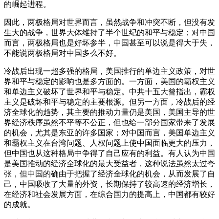
的崛起进程。
因此，两极格局对世界而言，虽然战争和冲突不断，但没有发
生大的战争，世界大体维持了半个世纪的和平与稳定；对中国
而言，两极格局也是好坏参半，中国甚至可以说是得大于失，
不能说两极格局对中国多么不好。
冷战后出现一超多强的格局，美国推行的单边主义政策，对世
界和平与稳定的影响也是多方面的。一方面，美国的霸权主义
和单边主义破坏了世界和平与稳定。中共十五大曾指出，霸权
主义是破坏和平与稳定的主要根源。但另一方面，冷战后的经
济全球化的趋势，其主要的推动力量仍是美国，美国主导的世
界经济秩序虽然不平等不公正，但也给一部分国家带来了发展
的机会，尤其是东亚的许多国家；对中国而言，美国单边主义
和霸权主义在台湾问题、人权问题上使中国面临更大的压力，
但中国也从这种格局中争得了自己应有的利益。有人认为中国
是美国推动的经济全球化的最大受益者，这种说法虽然太过夸
张，但中国的确由于把握了经济全球化的机会，从而发展了自
己，中国吸收了大量的外资，长期保持了较高速的经济增长，
在经济和社会发展方面，在综合国力的提高上，中国都有较好
的成就。