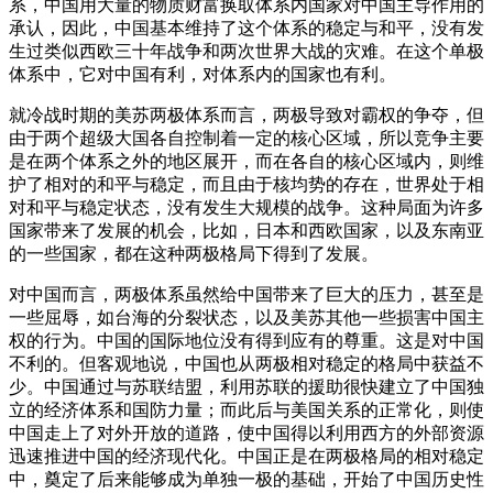
系，中国用大量的物质财富换取体系内国家对中国主导作用的
承认，因此，中国基本维持了这个体系的稳定与和平，没有发
生过类似西欧三十年战争和两次世界大战的灾难。在这个单极
体系中，它对中国有利，对体系内的国家也有利。
就冷战时期的美苏两极体系而言，两极导致对霸权的争夺，但
由于两个超级大国各自控制着一定的核心区域，所以竞争主要
是在两个体系之外的地区展开，而在各自的核心区域内，则维
护了相对的和平与稳定，而且由于核均势的存在，世界处于相
对和平与稳定状态，没有发生大规模的战争。这种局面为许多
国家带来了发展的机会，比如，日本和西欧国家，以及东南亚
的一些国家，都在这种两极格局下得到了发展。
对中国而言，两极体系虽然给中国带来了巨大的压力，甚至是
一些屈辱，如台海的分裂状态，以及美苏其他一些损害中国主
权的行为。中国的国际地位没有得到应有的尊重。这是对中国
不利的。但客观地说，中国也从两极相对稳定的格局中获益不
少。中国通过与苏联结盟，利用苏联的援助很快建立了中国独
立的经济体系和国防力量；而此后与美国关系的正常化，则使
中国走上了对外开放的道路，使中国得以利用西方的外部资源
迅速推进中国的经济现代化。中国正是在两极格局的相对稳定
中，奠定了后来能够成为单独一极的基础，开始了中国历史性