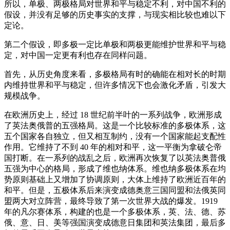
所以，单极、两极格局对世界和平与稳定不利，对中国不利的
假设，并没有足够的历史事实的支撑，与现实相比较也难以下
定论。
第二个假设，即多极一定比单极和两极更能维护世界和平与稳
定，对中国一定更有利也存在同样问题。
首先，从历史角度来看，多极格局有时的确能在相对长的时期
内维持世界和平与稳定，但许多情况下也会激化矛盾，引发大
规模战争。
在欧洲历史上，经过 18 世纪前半叶的一系列战争，欧洲形成
了英法奥俄普的五强格局。这是一个比较标准的多极体系，这
五个国家各自独立，但又相互制约，没有一个国家能起支配性
作用。它维持了不到 40 年的相对和平，这一平衡为拿破仑帝
国打断。在一系列的战乱之后，欧洲再次恢复了以英法奥普俄
五强为中心的格局，形成了维也纳体系。维也纳多极体系在均
势原则基础上又增加了协调原则，大体上维持了欧洲近百年的
和平。但是，五极体系后来演变成德奥意三国同盟和法俄英同
盟两大对立阵营，最终导致了第一次世界大战的爆发。1919
年的凡尔赛体系，构建的也是一个多极体系，英、法、德、苏
俄、意、日、美等强国演变成德意日集团和英法集团，最后多