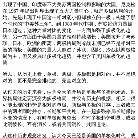
出现了中国、印度等不为美苏两国控制和影响的大国。尼克松
在 1967 年提出世界出现了五大力量中心，就是多极格局的开
始。先是出现了中国这一相对弱小但却独立的一极，构建了那
个时代的”中美苏三角”。到 1980 年代中期，苏联经济力量被
日本超过，这种力量对比的变化，一方面加强了多极化的趋
势，另一方面由于美国力量的相对持续增长，美国拉开了与苏
联、日本、欧洲的距离，两极格局到冷战末期已经不是相对平
衡的两极，美国的力量大大超过了苏联。因此，冷战以两极格
局为主，但又发展出多极化趋势，并包含了美国单极化的趋
势。
所以，从历史上看，单极、两极、多极都是相对的，并不是绝
对的，更不是完全排他的、完全对立的。
从过去的历史来看，认为今天的矛盾是单极与多极的矛盾、世
界格局注定要演变为多极格局，并没有历史的根据。相反，很
可能出现的趋势是相对的单极、两极与多极的并存，三者或其
中的两者同时并存，长期和平共处，在一超多强格局长期保持
不变的情况下，有时单极倾向突出，有时多极趋势明显，或者
此消彼长、互有消长，或者共同消长、共同进退。
从这种历史观念出发，认为今天已经是美国的单极化时代，或