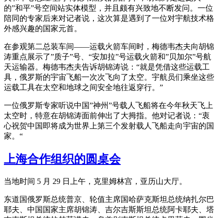
的”和平”号空间站实体模型，并且颇有兴致地不断发问。一位
陪同的专家后来对记者说，这次算是遇到了一位对宇航技术格
外感兴趣的国家元首。
在参观第二总装车间——运载火箭车间时，梅德韦杰夫向胡锦
涛重点展示了”质子”号、“安加拉”号运载火箭和”贝加尔”号航
天运输器。梅德韦杰夫告诉胡锦涛说：“就是凭借这些运载工
具，俄罗斯的宇宙飞船一次次飞向了太空。宇航员们乘坐这些
运载工具在太空和地球之间安全地往返穿行。”
一位俄罗斯专家听说中国”神州”号载人飞船将在今年秋天飞上
太空时，特意在胡锦涛面前伸出了大拇指。他对记者说：“衷
心祝贺中国即将成为世界上第三个发射载人飞船走向宇宙的国
家。“
上海合作组织的圆桌会
当地时间 5 月 29 日上午，克里姆林宫，亚历山大厅。
东道国俄罗斯总统普京、轮值主席国哈萨克斯坦总统纳扎尔巴
耶夫、中国国家主席胡锦涛、吉尔吉斯斯坦总统阿卡耶夫、塔