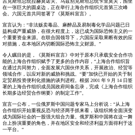
吉克斯坦总统拉赫莫诺夫、乌兹别克斯坦总统卡里莫夫，围坐
在一张巨大的圆桌边，正在举行上海合作组织元首第三次峰
会。六国元首共同签署了《莫斯科宣言》。
宣言认为：“非法贩卖毒品、麻醉品及易制毒化学品问题已日
益构成严重威胁，在很大程度上，这已成为国际恐怖主义的一
个重要资金来源。在联合国领导下，六国应采取果断有效的应
对措施，在本地区内切断国际恐怖主义财源。”
令人瞩目的是，《莫斯科宣言》中对于原本只承载安全合作功
能的上海合作组织赋予了更多的合作内容，“上海合作组织旨
在通过共同努力，全面发展六国伙伴关系，开展政治、经贸等
领域合作，以应对新的威胁和挑战。“要”加快已开始的关于制
定贸易投资便利化措施的谈判进程。根据 2001 年 9 月 14 日签
署的上海合作组织成员国政府间备忘录，完成《上海合作组织
长期多边经贸合作纲要》的制定工作”。
宣言一公布，一位俄罗斯中国问题专家马上分析说：“从上海
合作组织开始重视反恐与经济两手抓来看，该组织将全面演变
成为国际社会的一股强大组合力量。俄罗斯和中国将在这一舞
台上扮演重要的角色，并在地区安全和经济利益方面得利于这
一平台。“