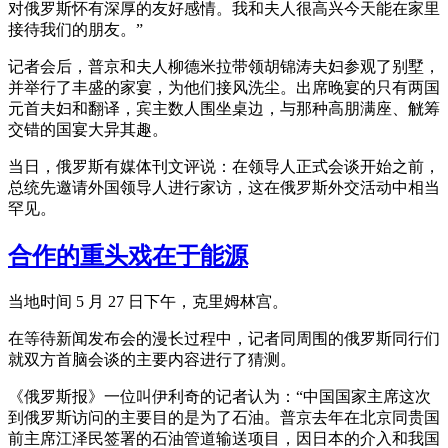
对俄罗斯怀有深厚的友好感情。我和夫人很高兴今天能在家里
接待我们的朋友。”
记者会后，普京和夫人柳德米拉带领胡锦涛夫妇参观了别墅，
并举行了丰盛的家宴，为他们接风洗尘。出席晚宴的只有两国
元首夫妇和翻译，宾主数人围坐桌边，与那种高朋满座、觥筹
交错的国宴大异其趣。
当日，俄罗斯有媒体刊文评说：在领导人正式会谈开始之前，
总统先邀请外国领导人进行家访，这在俄罗斯外交活动中相当
罕见。
合作的重头戏在于能源
当地时间 5 月 27 日下午，克里姆林宫。
在等待新闻发布会的漫长过程中，记者同周围的俄罗斯同行们
就双方首脑会谈的主要内容进行了猜测。
《俄罗斯报》一位叫伊利奇的记者认为：“中国国家主席这次
到俄罗斯访问的主要目的是为了石油。普京去年在北京同贵国
前主席江泽民签署的石油管道输送项目，因日本的介入和我国