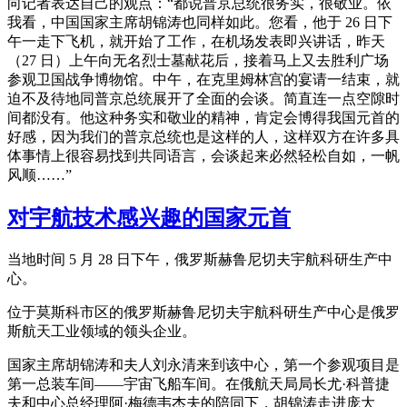
向记者表达自己的观点：“都说普京总统很务实，很敬业。依
我看，中国国家主席胡锦涛也同样如此。您看，他于 26 日下
午一走下飞机，就开始了工作，在机场发表即兴讲话，昨天
（27 日）上午向无名烈士墓献花后，接着马上又去胜利广场
参观卫国战争博物馆。中午，在克里姆林宫的宴请一结束，就
迫不及待地同普京总统展开了全面的会谈。简直连一点空隙时
间都没有。他这种务实和敬业的精神，肯定会博得我国元首的
好感，因为我们的普京总统也是这样的人，这样双方在许多具
体事情上很容易找到共同语言，会谈起来必然轻松自如，一帆
风顺……”
对宇航技术感兴趣的国家元首
当地时间 5 月 28 日下午，俄罗斯赫鲁尼切夫宇航科研生产中
心。
位于莫斯科市区的俄罗斯赫鲁尼切夫宇航科研生产中心是俄罗
斯航天工业领域的领头企业。
国家主席胡锦涛和夫人刘永清来到该中心，第一个参观项目是
第一总装车间——宇宙飞船车间。在俄航天局局长尤·科普捷
夫和中心总经理阿·梅德韦杰夫的陪同下，胡锦涛走进庞大