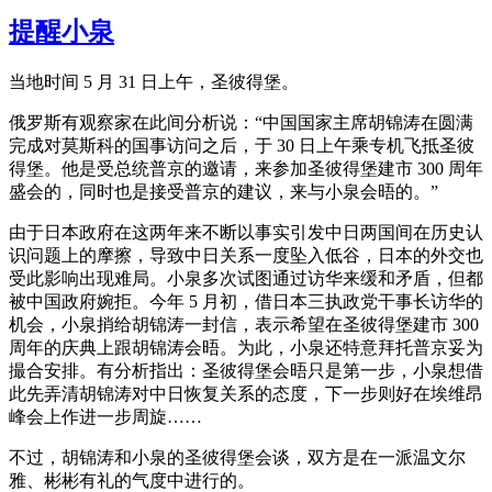
提醒小泉
当地时间 5 月 31 日上午，圣彼得堡。
俄罗斯有观察家在此间分析说：“中国国家主席胡锦涛在圆满
完成对莫斯科的国事访问之后，于 30 日上午乘专机飞抵圣彼
得堡。他是受总统普京的邀请，来参加圣彼得堡建市 300 周年
盛会的，同时也是接受普京的建议，来与小泉会晤的。”
由于日本政府在这两年来不断以事实引发中日两国间在历史认
识问题上的摩擦，导致中日关系一度坠入低谷，日本的外交也
受此影响出现难局。小泉多次试图通过访华来缓和矛盾，但都
被中国政府婉拒。今年 5 月初，借日本三执政党干事长访华的
机会，小泉捎给胡锦涛一封信，表示希望在圣彼得堡建市 300
周年的庆典上跟胡锦涛会晤。为此，小泉还特意拜托普京妥为
撮合安排。有分析指出：圣彼得堡会晤只是第一步，小泉想借
此先弄清胡锦涛对中日恢复关系的态度，下一步则好在埃维昂
峰会上作进一步周旋……
不过，胡锦涛和小泉的圣彼得堡会谈，双方是在一派温文尔
雅、彬彬有礼的气度中进行的。