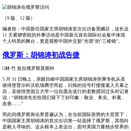
（9 版、12 版）
编者按：中国新任国家主席胡锦涛首次出访备受瞩目，这长达
11 天紧锣密鼓的外事活动是中国新元首在国际社会集中体现
个人特质的舞台，更是观察中国外交新”光谱”的”三棱镜”。
俄罗斯：胡锦涛初战告捷
□林 竹 发自俄罗斯莫斯科
5 月 31 日晚上，亲眼目睹中国国家主席胡锦涛所乘专机从圣
彼得堡普尔科沃机场腾空而起，闪烁的信号灯慢慢遁入天幕之
后，圣彼得堡国立大学一位自愿去送行的老教授回过头对记者
说：“胡锦涛先生给我们留下了好印象：敬业、务实、朴素、
友善……”
而此间俄罗斯舆论界普遍认为，在当前国际形势的大背景下，
中国国家主席胡锦涛的首次出访第一站选择了俄罗斯，其指向
是耐人寻味的。这从根本上表达出，面对美国力量独步世界的