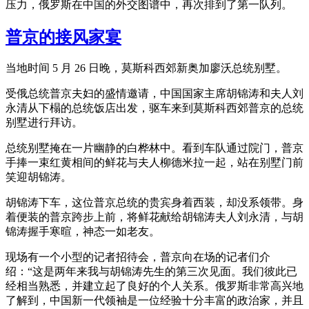
压力，俄罗斯在中国的外交图谱中，再次排到了第一队列。
普京的接风家宴
当地时间 5 月 26 日晚，莫斯科西郊新奥加廖沃总统别墅。
受俄总统普京夫妇的盛情邀请，中国国家主席胡锦涛和夫人刘
永清从下榻的总统饭店出发，驱车来到莫斯科西郊普京的总统
别墅进行拜访。
总统别墅掩在一片幽静的白桦林中。看到车队通过院门，普京
手捧一束红黄相间的鲜花与夫人柳德米拉一起，站在别墅门前
笑迎胡锦涛。
胡锦涛下车，这位普京总统的贵宾身着西装，却没系领带。身
着便装的普京跨步上前，将鲜花献给胡锦涛夫人刘永清，与胡
锦涛握手寒暄，神态一如老友。
现场有一个小型的记者招待会，普京向在场的记者们介
绍：“这是两年来我与胡锦涛先生的第三次见面。我们彼此已
经相当熟悉，并建立起了良好的个人关系。俄罗斯非常高兴地
了解到，中国新一代领袖是一位经验十分丰富的政治家，并且