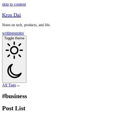
skip to content
Kros Dai
Notes on tech, products, and life.
writings
notes
Toggle theme
All
Tags
→
#business
Post List