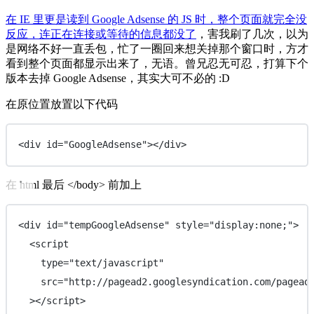
在 IE 里更是读到 Google Adsense 的 JS 时，整个页面就完全没
反应，连正在连接或等待的信息都没了
，害我刷了几次，以为
是网络不好一直丢包，忙了一圈回来想关掉那个窗口时，方才
看到整个页面都显示出来了，无语。曾兄忍无可忍，打算下个
版本去掉 Google Adsense，其实大可不必的 :D
在原位置放置以下代码
<
div
id
=
"
GoogleAdsense
"
></
div
>
在 html 最后 </body> 前加上
<
div
id
=
"
tempGoogleAdsense
"
style
=
"
display:none;
"
>
<
script
type
=
"
text/javascript
"
src
=
"
http://pagead2.googlesyndication.com/pagead
></
script
>