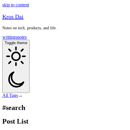
skip to content
Kros Dai
Notes on tech, products, and life.
writings
notes
Toggle theme
All
Tags
→
#search
Post List