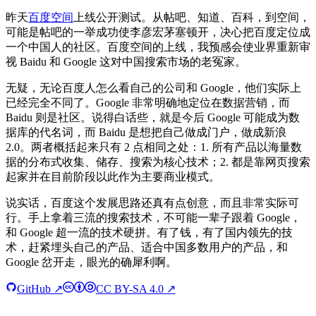
昨天
百度空间
上线公开测试。从帖吧、知道、百科，到空间，
可能是帖吧的一举成功使李彦宏茅塞顿开，决心把百度定位成
一个中国人的社区。百度空间的上线，我预感会使业界重新审
视 Baidu 和 Google 这对中国搜索市场的老冤家。
无疑，无论百度人怎么看自己的公司和 Google，他们实际上
已经完全不同了。Google 非常明确地定位在数据营销，而
Baidu 则是社区。说得白话些，就是今后 Google 可能成为数
据库的代名词，而 Baidu 是想把自己做成门户，做成新浪
2.0。两者概括起来只有 2 点相同之处：1. 所有产品以海量数
据的分布式收集、储存、搜索为核心技术；2. 都是靠网页搜索
起家并在目前阶段以此作为主要商业模式。
说实话，百度这个发展思路还真有点创意，而且非常实际可
行。手上拿着三流的搜索技术，不可能一辈子跟着 Google，
和 Google 超一流的技术硬拼。有了钱，有了国内领先的技
术，赶紧埋头自己的产品、适合中国多数用户的产品，和
Google 岔开走，眼光的确犀利啊。
GitHub ↗
CC BY-SA 4.0 ↗