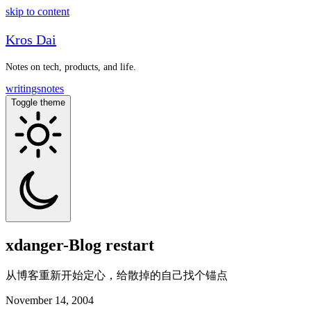
skip to content
Kros Dai
Notes on tech, products, and life.
writings
notes
Toggle theme
xdanger-Blog restart
从博客重新开始定心，给散掉的自己找个锚点
November 14, 2004