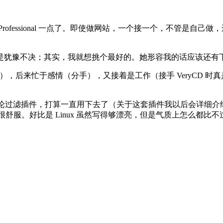
。
ofessional 一点了。即使做网站，一个接一个，不管是自
是犹豫不决；其实，我就想挑个最好的。她形容我的话应该还有
业），后来忙于感情（分手），又接着是工作（接手 VeryCD
/广告评论过滤插件，打算一直用下去了（关于这套插件我以后会详细
很舒服。好比是 Linux 虽然写得够漂亮，但是气质上怎么都比不过 