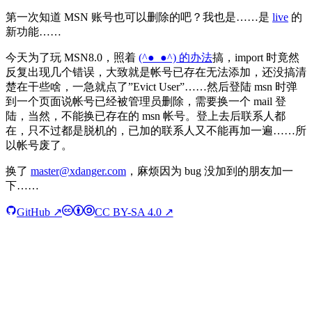
第一次知道 MSN 账号也可以删除的吧？我也是……是
live
的
新功能……
今天为了玩 MSN8.0，照着
(^●_●^) 的办法
搞，import 时竟然
反复出现几个错误，大致就是帐号已存在无法添加，还没搞清
楚在干些啥，一急就点了”Evict User”……然后登陆 msn 时弹
到一个页面说帐号已经被管理员删除，需要换一个 mail 登
陆，当然，不能换已存在的 msn 帐号。登上去后联系人都
在，只不过都是脱机的，已加的联系人又不能再加一遍……所
以帐号废了。
换了
master@xdanger.com
，麻烦因为 bug 没加到的朋友加一
下……
GitHub ↗
CC BY-SA 4.0 ↗