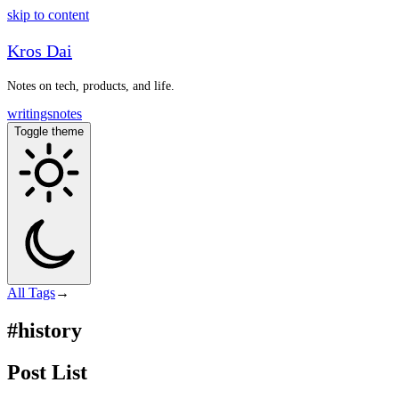
skip to content
Kros Dai
Notes on tech, products, and life.
writings
notes
Toggle theme
All
Tags
→
#history
Post List