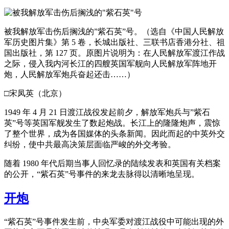
被我解放军击伤后搁浅的”紫石英”号。（选自《中国人民解放
军历史图片集》第 5 卷，长城出版社、三联书店香港分社、祖
国出版社，第 127 页。原图片说明为：在人民解放军渡江作战
之际，侵入我内河长江的四艘英国军舰向人民解放军阵地开
炮，人民解放军炮兵奋起还击……）
□宋凤英（北京）
1949 年 4 月 21 日渡江战役发起前夕，解放军炮兵与”紫石
英”号等英国军舰发生了数起炮战。长江上的隆隆炮声，震惊
了整个世界，成为各国媒体的头条新闻。因此而起的中英外交
纠纷，使中共最高决策层面临严峻的外交考验。
随着 1980 年代后期当事人回忆录的陆续发表和英国有关档案
的公开，“紫石英”号事件的来龙去脉得以清晰地呈现。
开炮
“紫石英”号事件发生前，中央军委对渡江战役中可能出现的外