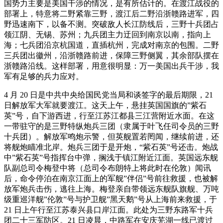
国势力主要是美国干涉的情况，是有所估计的。在渡江战役的
部署上，特意将二野紧靠三野，渡江后二野沿浙赣路进军，四
野迅速南下，以备不测。突破敌人长江防线后，三野十兵团占
领江阴、无锡、苏州；九兵团主力迂回到南京以南，指向上
海；七兵团沿京杭国道，直插杭州，完成对南京的包围。二野
三兵团出徽州，沿浙赣路前进，保障三野侧翼，其余部队摆在
浙赣路沿线。这样部署，用意很明显：万一美国出兵干涉，我
军有足够的兵力应对。
4 月 20 日是中共中央给国民党当局和谈签字的最后期限，21
日解放军大军就要渡江。这天上午，悬挂英国国旗的”紫石
英”号，自下游西进，行至江苏江都县三江营附近水面。在这
一带驻守的是三野特纵炮兵三团（隶属于叶飞任司令员的三野
十兵团）。解放军鸣炮示警，但英舰置若罔闻，继续前进，还
将舰炮瞄准北岸。炮兵三团于是开炮，“紫石英”号还击。炮战
中”紫石英”号指挥台中弹，搁浅于镇江附近江面。英国远东舰
队副总司令梅登中将（总司令布朗特上将此时在伦敦）闻讯
后，命令停泊在南京江面上的军舰”伴侣”号前往救援，也被解
放军炮兵击伤，逃往上海。梅登亲自带领远东舰队旗舰、万吨
级重巡洋舰”伦敦”号与护卫舰”黑天鹅”号从上海前来救援，于
21 日上午行至江苏泰兴县口岸江面。此处为三野东路军十兵
团二十三军防区。21 日凌晨，中路军在安庆芜湖一线已渡过