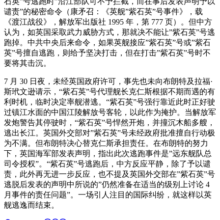
石英”号逃跑时”沿江部队可不予拦截，而在事后发表声明予以
谴责”的秘密命令（康矛召：《英舰”紫石英”号事件》，载
《渡江战役》，解放军出版社 1995 年，第 777 页）。但中方
认为，如英国采取武力威胁方式，那就决不能让”紫石英”号逃
跑掉。中共中央后来命令，如果英舰接应”紫石英”号或”紫石
英”号擅自逃跑，则给予坚决打击，但在打击”紫石英”号时不
要将其击沉。
7 月 30 日夜，未经英国政府许可，事先也未向布朗特及拉福·
斯玳文逊请示，“紫石英”号代理舰长克仁斯根据不期而遇的有
利时机，临时决定率舰潜逃。“紫石英”号强行靠近此时正好驶
过镇江水面的中国江陵解放号客轮，以此作为掩护。当解放军
发炮警告其停驶时，“紫石英”号悍然开炮，并撞沉木船多艘，
逃出长江。英国外交部对”紫石英”号未经政府批准擅自行动极
为不满。但布朗特决心替克仁斯承担责任。在布朗特的努力
下，英国海军部发表声明，指出此次逃跑事件是”远东舰队总
司令授权”。“紫石英”号逃跑后，中方反应平静，除了予以谴
责，此外再无进一步反应，也不提及英国外交部在”紫石英”号
逃脱后发表的声明中所说的”仍然准备在适当的级别上讨论 4
月事件的责任问题”。一场引人注目的国际纠纷，就这样以英
舰逃逸而结束。