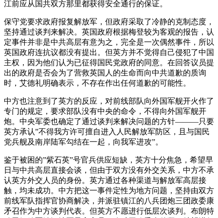
江前应从国共双方那里都获得安全通行的保证。
保守党要求政府报复解放军，但政府采取了冷静的克制态度，
坚持通过谈判来解决。英国政府根据梅登较为客观的报告，认
定事件并非是中共高层有意为之，完全是一次偶然事件，所以
英国政府连抗议都没有提出。但英方并不觉得自己侵犯了中国
主权，因为他们认为已征得国民党政府的同意。在回答议员提
出的政府是否会为了营救英国人的生命而向中共道歉的质询
时，艾德礼明确表示，不存在作出任何道歉的可能性。
中方也注意到了英方的反应，对前线部队向外国军舰开火作了
专门的规定，要求部队没有中央的命令，不得向外国军舰开
炮。中央军委也确定了通过谈判来解决问题的方针———只要
英方承认”不得我方许可擅自进入人民解放军防区，且与国民
党兵舰及南岸陆军勾结在一起，向我军进攻”。
鉴于被困的”紫石英”号官兵供应短缺，英方十分焦急，希望早
日与中共高层直接会谈，但由于双方没有外交关系，中方不承
认英方外交人员的身份。英方通过各种渠道与解放军高层接
触，均未成功。中方把这一事件定性为地方问题，坚持由双方
前线军队指挥官协商解决，并派驻镇江的八兵团炮三团政委康
矛召作为中方谈判代表。但英方不愿进行低层次谈判。布朗特