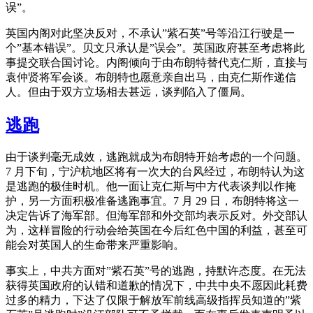
误”。
英国内阁对此坚决反对，不承认”紫石英”号等沿江行驶是一
个”基本错误”。贝文只承认是”误会”。英国政府甚至考虑将此
事提交联合国讨论。内阁倾向于由布朗特替代克仁斯，直接与
袁仲贤将军会谈。布朗特也愿意亲自出马，由克仁斯作递信
人。但由于双方立场相去甚远，谈判陷入了僵局。
逃跑
由于谈判毫无成效，逃跑就成为布朗特开始考虑的一个问题。
7 月下旬，宁沪杭地区将有一次大的台风经过，布朗特认为这
是逃跑的极佳时机。他一面让克仁斯与中方代表谈判以作掩
护，另一方面积极准备逃跑事宜。7 月 29 日，布朗特将这一
决定告诉了海军部。但海军部和外交部均表示反对。外交部认
为，这样冒险的行动会给英国在今后红色中国的利益，甚至可
能会对英国人的生命带来严重影响。
事实上，中共方面对”紫石英”号的逃跑，持默许态度。在无法
获得英国政府的认错和道歉的情况下，中共中央不愿因此耗费
过多的精力，下达了仅限于解放军前线高级指挥员知道的”紫