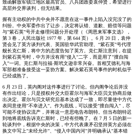
致函解放军镇江地区最高官员、八兵团政委袁仲贤，希望进行
高层外交界谈判，但无结果。
握有主动权的中共中央并不愿意在这一事件上陷入没完没了的
纠纷。中央军委作出了让步，决定将认错、道歉、赔偿等问题
与”紫石英”号开走修理问题分开处理（《周恩来军事文选》，
第 3 卷，人民出版社 1977 年，第 644 页）。6 月 20 日，袁仲
贤会见了英方谈判代表、英国驻华武官助理、“紫石英”号代理
舰长克仁斯，将中方的态度告知了英方。克仁斯注意到，在提
到紫石英号时，中方并没有用”侵入”二字，而是用了”擅自闯
入”一词。克仁斯与拉福·斯玳文逊非常兴奋。首相艾德礼与海
军部都准备接受这一妥协方案。解决紫石英号事件的时机似乎
已经成熟了。
6 月 23 日，英内阁对这件事进行了讨论。但内阁争论后并没
有作出结论，只是授权外交大臣霍尔与海军大臣贝文协商后做
出决定。霍尔与贝文研究后基本达成了一致，即尽量使中方代
表同意使用”不幸进入”。作为底线，可以接受”擅自闯入”，尽
可能不使协议流产，并将这一意思电告布朗特。但当布朗特迟
到地将底线告诉克仁斯时，已经有些晚了。在 7 月 5 日的新一
轮谈判中，根据中央的决策，中方代表康矛召坚持英方必须在
换文中写上”未经允许”、“侵入中国内河”并明确承认”基本错