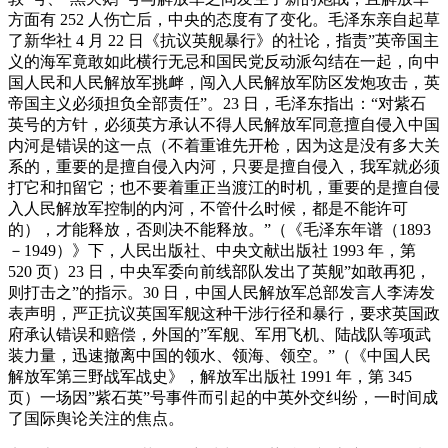
方面有 252 人伤亡后，中央的态度有了变化。毛泽东亲自起草
了新华社 4 月 22 日《抗议英舰暴行》的社论，指责”英帝国主
义的海军竟敢如此横行无忌和国民党反动派勾结在一起，向中
国人民和人民解放军挑衅，闯入人民解放军防区发炮攻击，英
帝国主义必须担负全部责任”。23 日，毛泽东指出：“对紫石
英号的方针，必须英方承认不得人民解放军同意擅自侵入中国
内河是错误的这一点（不着重谁先开枪，因为这是没有多大关
系的，重要的是擅自侵入内河，只要是擅自侵入，我军就必须
打它和扣留它；也不要着重正当渡江的时机，重要的是擅自侵
入人民解放军控制的内河，不管什么时候，都是不能许可
的），才能释放，否则决不能释放。”（《毛泽东年谱（1893
－1949）》下，人民出版社、中央文献出版社 1993 年，第
520 页）23 日，中央军委向前线部队发出了英舰”如敢再犯，
则打击之”的指示。30 日，中国人民解放军总部发言人李涛发
表声明，严正抗议英国军舰这种干涉行径和暴行，要求英国政
府承认错误和赔偿，外国的”军舰、军用飞机、陆战队等项武
装力量，迅速撤离中国的领水、领海、领空。”（《中国人民
解放军第三野战军战史》，解放军出版社 1991 年，第 345
页）一场因”紫石英”号事件而引起的中英外交纠纷，一时间成
了国际舆论关注的焦点。