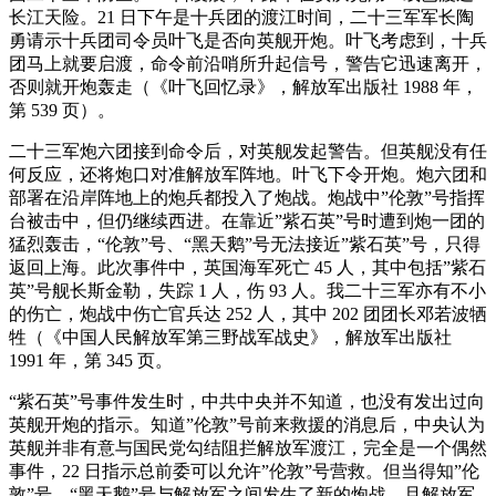
长江天险。21 日下午是十兵团的渡江时间，二十三军军长陶
勇请示十兵团司令员叶飞是否向英舰开炮。叶飞考虑到，十兵
团马上就要启渡，命令前沿哨所升起信号，警告它迅速离开，
否则就开炮轰走（《叶飞回忆录》，解放军出版社 1988 年，
第 539 页）。
二十三军炮六团接到命令后，对英舰发起警告。但英舰没有任
何反应，还将炮口对准解放军阵地。叶飞下令开炮。炮六团和
部署在沿岸阵地上的炮兵都投入了炮战。炮战中”伦敦”号指挥
台被击中，但仍继续西进。在靠近”紫石英”号时遭到炮一团的
猛烈轰击，“伦敦”号、“黑天鹅”号无法接近”紫石英”号，只得
返回上海。此次事件中，英国海军死亡 45 人，其中包括”紫石
英”号舰长斯金勒，失踪 1 人，伤 93 人。我二十三军亦有不小
的伤亡，炮战中伤亡官兵达 252 人，其中 202 团团长邓若波牺
牲（《中国人民解放军第三野战军战史》，解放军出版社
1991 年，第 345 页。
“紫石英”号事件发生时，中共中央并不知道，也没有发出过向
英舰开炮的指示。知道”伦敦”号前来救援的消息后，中央认为
英舰并非有意与国民党勾结阻拦解放军渡江，完全是一个偶然
事件，22 日指示总前委可以允许”伦敦”号营救。但当得知”伦
敦”号、“黑天鹅”号与解放军之间发生了新的炮战，且解放军