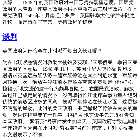
实际上，1949 年的英国政府对中国形势持观望态度。国民党
政府的大溃败，使英国政府不得不重新考虑其对华政策。在国
民党政府 1949 年 2 月南迁广州后，英国驻华大使馆并未随之
迁移，而是留在了南京，等待政局的稳定。
谈判
英国政府为什么会在此时派军舰出入长江呢？
为在出现紧急情况时救助大使馆及英联邦国家侨民，取得国民
党政府的同意后，1948 年 11 月，英国驻华大使拉福·斯玳文
逊请求英国远东舰队派一艘军舰停泊在南京附近水面。军舰每
月轮换一次。解放军渡江前夕停泊在南京的英舰是”伴侣”号。
拉福·斯玳文逊的这一行为颇具冒险性，在国民党溃败、解放
军过江已成定局的情况下，没有取得长江北岸军事力量占绝对
优势的解放区政权的同意，便派军舰停泊在长江水面，这是极
不明智的举动。此时的美国政府，业已撤退了停泊在南京的军
舰。况且这样重要的一件事，拉福·斯玳文逊事先并没有告知
本国政府。“紫石英”号事件发生的当天，英国政府才致电其驻
华使馆询问为何在此时派”紫石英”号前往南京，并对拉福·斯
玳文逊表示了不满。