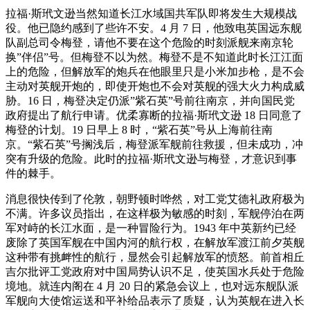
拉福·斯玳文逊当然知道长江水域国共军队即将发生大规模战
役。他已隐约感到了些许不安。4 月 7 日，他致电英国远东舰
队副总司令梅登，请他不要在这个危险的时刻派舰来南京轮
换”伴侣”号。但梅登不以为然。梅登不是不知道此时长江江面
上的危险，但解放军的炮兵在他眼里只是小米加步枪，是不会
主动对英舰开炮的，即使开炮也不会对英舰的强大火力构成威
胁。16 日，梅登决定仍派”紫石英”号前往南京，并向国民党
政府提出了航行申请。优柔寡断的拉福·斯玳文逊 18 日同意了
梅登的计划。19 日早上 8 时，“紫石英”号从上海前往南
京。“紫石英”号搁浅后，梅登派军舰前往救援，但未成功，冲
突有升级的危险。此时的拉福·斯玳文逊与梅登，才意识到事
件的棘手。
消息很快传到了伦敦，朝野顿时哗然，对工党艾德礼政府极为
不满。许多议员指出，在这样极为敏感的时刻，军舰停泊在两
军对峙的长江水面，是一种冒险行为。1943 年中英新约已经
废除了英国军舰在中国内河的航行权，在解放军渡江前夕英舰
这种带有挑衅性的航行，显然会引起解放军的愤怒。前首相丘
吉尔批评工党政府对中国局势认识不足，使英国水兵处于危险
境地。就连内阁在 4 月 20 日的紧急会议上，也对远东舰队派
军舰向大使馆运送和平补给品表示了质疑，认为英舰在进入长