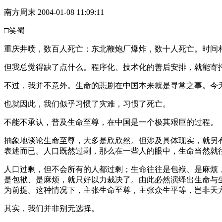
南方周末 2004-01-08 11:09:11
□笑蜀
重庆井喷，数百人死亡；东北鞭炮厂爆炸，数十人死亡。时间
但我总觉得缺了点什么。程序化、技术化的善后安排，就能寄
不过，我并不意外。生命的悲剧在中国本来就是寻常之事。今
也就因此，我们似乎习惯了灾难，习惯了死亡。
不能不承认，普及生命至尊，在中国是一个极其艰巨的过程。
抽象地谈论生命至尊，大多是欣欣然。但涉及具体现实，就另
表述而已。人口既然过剩，那么在一些人的眼中，生命当然就
人口过剩，但不会所有的人都过剩；生命往往是包袱、是麻烦
是包袱、是麻烦，就只好以力裁决了。由此必然演绎出生命与
为前提。这种情况下，主张生命至尊，主张众生平等，岂非天
其实，我们并非别无选择。