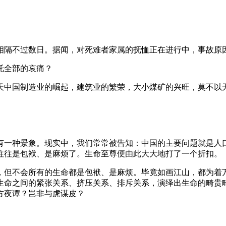
相隔不过数日。据闻，对死难者家属的抚恤正在进行中，事故原
托全部的哀痛？
天中国制造业的崛起，建筑业的繁荣，大小煤矿的兴旺，莫不以
有一种景象。现实中，我们常常被告知：中国的主要问题就是人
往往是包袱、是麻烦了。生命至尊便由此大大地打了一个折扣。
，但不会所有的生命都是包袱、是麻烦。毕竟如画江山，都为着
生命之间的紧张关系、挤压关系、排斥关系，演绎出生命的畸贵
方夜谭？岂非与虎谋皮？