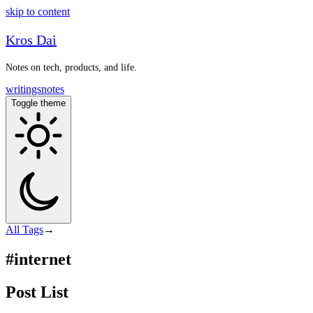
skip to content
Kros Dai
Notes on tech, products, and life.
writings
notes
Toggle theme
All
Tags
→
#internet
Post List