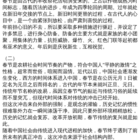
春节是由古代的丰收祭祀活动演变来的。上古以作物成熟为时
间标志，随着历法的进步，年成为四季轮回的周期。过年就处
在新旧年交接的节点上。新旧时间更替的过程，在古代人的心
目中，是一个由紧张到放松，由严肃到喜悦的过程。
年前担心旧的不去，所以要采取多种措施进行驱赶，并设定了
许多禁忌，进行身心防备。防备的主要方式就是家族的老小团
聚，用集体的力量，抗拒威胁。爆竹、火、红色门联等起初都
有巫术的意义。年后则是庆祝新生，互相祝贺。
（二）
春节是农耕社会时间节奏的产物，符合中国人”平静的激情”之
性格，超常而世俗，喧闹而温情。近代以后，中国社会逐渐发
生变化，西方的时间体系进入中国，春节是在公历元月 1 日被
定名为元旦之后而得名的，古代的年节本来就叫正旦、元日。
传统年节名称的改易，虽因立春节气的贴近与传统习俗的延续
而不显突兀，但现代时间体系对传统的冲击已经开始。
但这次冲击来自外部的强制，是观念的灌输，历史记忆的惯性
很难靠外力在一瞬间涤荡干净。因此只要外部环境稍稍放松，
历史的记忆就会复苏。改革开放初期，春节传统的复兴就是如
此。
随着中国社会由传统进入现代进程的加快，春节终于遇到了前
所未有的真正冲击，这次冲击来源于社会结构内部。