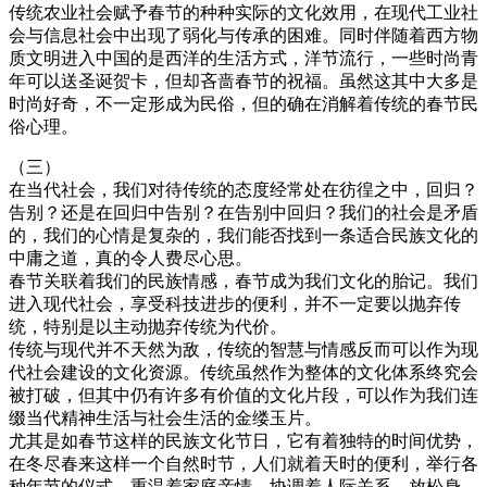
传统农业社会赋予春节的种种实际的文化效用，在现代工业社
会与信息社会中出现了弱化与传承的困难。同时伴随着西方物
质文明进入中国的是西洋的生活方式，洋节流行，一些时尚青
年可以送圣诞贺卡，但却吝啬春节的祝福。虽然这其中大多是
时尚好奇，不一定形成为民俗，但的确在消解着传统的春节民
俗心理。
（三）
在当代社会，我们对待传统的态度经常处在彷徨之中，回归？
告别？还是在回归中告别？在告别中回归？我们的社会是矛盾
的，我们的心情是复杂的，我们能否找到一条适合民族文化的
中庸之道，真的令人费尽心思。
春节关联着我们的民族情感，春节成为我们文化的胎记。我们
进入现代社会，享受科技进步的便利，并不一定要以抛弃传
统，特别是以主动抛弃传统为代价。
传统与现代并不天然为敌，传统的智慧与情感反而可以作为现
代社会建设的文化资源。传统虽然作为整体的文化体系终究会
被打破，但其中仍有许多有价值的文化片段，可以作为我们连
缀当代精神生活与社会生活的金缕玉片。
尤其是如春节这样的民族文化节日，它有着独特的时间优势，
在冬尽春来这样一个自然时节，人们就着天时的便利，举行各
种年节的仪式，重温着家庭亲情，协调着人际关系，放松身