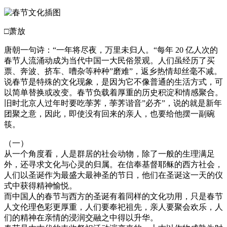
□萧放
唐朝一句诗：“一年将尽夜，万里未归人。“每年 20 亿人次的
春节人流涌动成为当代中国一大民俗景观。人们虽经历了买
票、奔波、挤车、嘈杂等种种”磨难”，返乡热情却丝毫不减。
说春节是特殊的文化现象，是因为它不像普通的生活方式，可
以简单替换或改变。春节负载着厚重的历史积淀和情感聚合。
旧时北京人过年时要吃荸荠，荸荠谐音”必齐”，说的就是新年
团聚之意，因此，即使没有回来的亲人，也要给他摆一副碗
筷。
（一）
从一个角度看，人是群居的社会动物，除了一般的生理满足
外，还寻求文化与心灵的归属。在信奉基督耶稣的西方社会，
人们以圣诞作为最盛大最神圣的节日，他们在圣诞这一天的仪
式中获得精神愉悦。
而中国人的春节与西方的圣诞有着同样的文化功用，只是春节
人文伦理色彩更厚重，人们要奉祀祖先，亲人要聚会欢乐，人
们的精神在亲情的浸润交融之中得以升华。