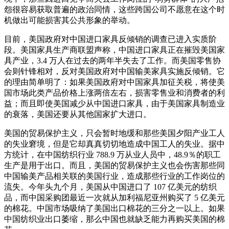
怨很容易获取普遍的政治同情，这些跨国公司不愿意在这个时
机做出可能损害其公共形象的举动。
目前，美国政府对中国进口家具反倾销的调查已进入实质阶
段。美国家具生产商联盟声称，中国进口家具正在摧毁美国家
具产业，3.4 万人在过去的两年半失去了工作。而美国零售协
会则针锋相对，反对美国政府对中国输美家具实施反倾销。它
的理由简单明了：如果美国政府对中国家具加征关税，将使美
国市场此类产品价格上涨两倍左右，损害零售业和消费者的利
益；而且即使美国减少从中国进口家具，由于美国家具制造业
的衰落，美国还要从其他国家扩大进口。
美国的贸易保护主义，只会暂时地缓和那些美国夕阳产业工人
的失业窘境，但是它却真真切切地造成中国工人的失业。据中
方统计，在中国纺织行业 788.9 万从业人员中，48.9％的职工
生产是用于出口。而且，美国的贸易保护主义也会伤害那些同
中国输美产品相关联的美国行业，造成那些行业的工作岗位的
流失。今年头九个月，美国从中国进口了 107 亿美元的纺织
品，而中国采购团最近一次就从加利福尼亚州购买了 5 亿美元
的棉花。中国市场吸纳了美国出口棉花的三分之一以上。如果
中国纺织业出口萎缩，那么中国也就缺乏能力再购买美国的棉