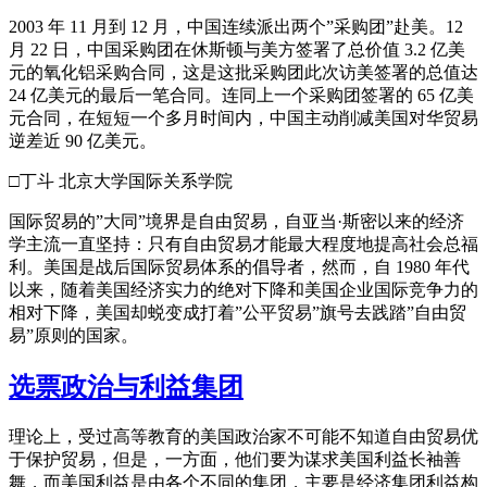
2003 年 11 月到 12 月，中国连续派出两个”采购团”赴美。12
月 22 日，中国采购团在休斯顿与美方签署了总价值 3.2 亿美
元的氧化铝采购合同，这是这批采购团此次访美签署的总值达
24 亿美元的最后一笔合同。连同上一个采购团签署的 65 亿美
元合同，在短短一个多月时间内，中国主动削减美国对华贸易
逆差近 90 亿美元。
□丁斗 北京大学国际关系学院
国际贸易的”大同”境界是自由贸易，自亚当·斯密以来的经济
学主流一直坚持：只有自由贸易才能最大程度地提高社会总福
利。美国是战后国际贸易体系的倡导者，然而，自 1980 年代
以来，随着美国经济实力的绝对下降和美国企业国际竞争力的
相对下降，美国却蜕变成打着”公平贸易”旗号去践踏”自由贸
易”原则的国家。
选票政治与利益集团
理论上，受过高等教育的美国政治家不可能不知道自由贸易优
于保护贸易，但是，一方面，他们要为谋求美国利益长袖善
舞，而美国利益是由各个不同的集团，主要是经济集团利益构