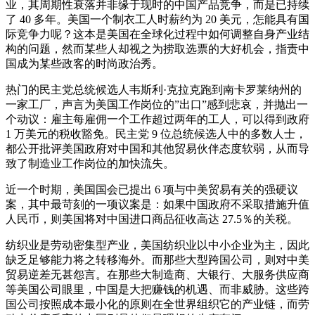
业，其周期性衰落并非缘于现时的中国产品竞争，而是已持续
了 40 多年。美国一个制衣工人时薪约为 20 美元，怎能具有国
际竞争力呢？这本是美国在全球化过程中如何调整自身产业结
构的问题，然而某些人却视之为捞取选票的大好机会，指责中
国成为某些政客的时尚政治秀。
热门的民主党总统候选人韦斯利·克拉克跑到南卡罗莱纳州的
一家工厂，声言为美国工作岗位的”出口”感到悲哀，并抛出一
个动议：雇主每雇佣一个工作超过两年的工人，可以得到政府
1 万美元的税收豁免。民主党 9 位总统候选人中的多数人士，
都公开批评美国政府对中国和其他贸易伙伴态度软弱，从而导
致了制造业工作岗位的加快流失。
近一个时期，美国国会已提出 6 项与中美贸易有关的强硬议
案，其中最苛刻的一项议案是：如果中国政府不采取措施升值
人民币，则美国将对中国进口商品征收高达 27.5％的关税。
纺织业是劳动密集型产业，美国纺织业以中小企业为主，因此
缺乏足够能力将之转移海外。而那些大型跨国公司，则对中美
贸易逆差无甚怨言。在那些大制造商、大银行、大服务供应商
等美国公司眼里，中国是大把赚钱的机遇、而非威胁。这些跨
国公司按照成本最小化的原则在全世界组织它的产业链，而劳