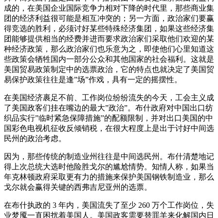
成的，在美国企业国际竞争力相对下降的时代里，那些商业集
团的经济利益很可能是相互冲突的；另一方面，政治家们要赢
得竞选的胜利，必须讨好某些特殊经济集团，如果这些经济集
团能够提供相当的经费并进而要求政治家们采取他们欢迎的某
种经济政策，那么政治家们也乐意为之，即使他们心里知道这
些政策会牺牲国内一部分公众和其他国家的社会福利。这就是
美国贸易政策制定中的选票政治，它的特点也就决定了美国贸
易保护政策往往是逢”场”作戏，具有一定的摇摆性。
在美国经济裹足不前、工作岗位纷纷流失的今天，工会主义成
了美国政客们挂在嘴边的最大”政治”。布什政府对中国出口纺
织品实行”临时紧急保障措施”的配额限制，并对出口美国的中
国彩色电视机征收反倾销税，在很大程度上是出于讨好中间选
民州的政治考虑。
因为，那些传统的制造业州往往是中间选民州。布什清楚地记
得上次总统大选时他险胜戈尔的尴尬情势。知情人称，如果当
年克林顿政府采取更有力的措施来保护美国钢铁制造业，那么
戈尔就会赢得关键的西弗吉尼亚州的选票。
在布什执政的 3 年内，美国流失了至少 260 万个工作岗位，失
业梦魇一直困扰着美国人。美国政客需要替罪羊来化解国内日