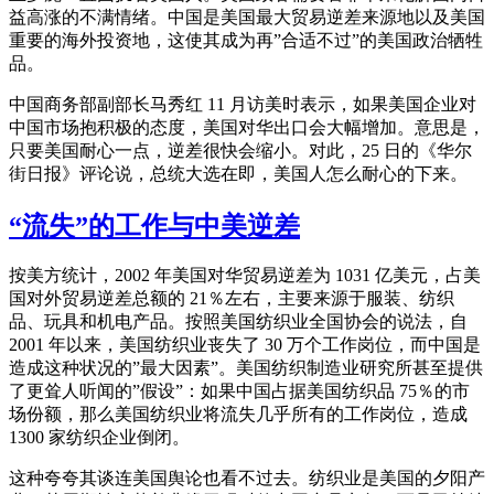
益高涨的不满情绪。中国是美国最大贸易逆差来源地以及美国
重要的海外投资地，这使其成为再”合适不过”的美国政治牺牲
品。
中国商务部副部长马秀红 11 月访美时表示，如果美国企业对
中国市场抱积极的态度，美国对华出口会大幅增加。意思是，
只要美国耐心一点，逆差很快会缩小。对此，25 日的《华尔
街日报》评论说，总统大选在即，美国人怎么耐心的下来。
“流失”的工作与中美逆差
按美方统计，2002 年美国对华贸易逆差为 1031 亿美元，占美
国对外贸易逆差总额的 21％左右，主要来源于服装、纺织
品、玩具和机电产品。按照美国纺织业全国协会的说法，自
2001 年以来，美国纺织业丧失了 30 万个工作岗位，而中国是
造成这种状况的”最大因素”。美国纺织制造业研究所甚至提供
了更耸人听闻的”假设”：如果中国占据美国纺织品 75％的市
场份额，那么美国纺织业将流失几乎所有的工作岗位，造成
1300 家纺织企业倒闭。
这种夸夸其谈连美国舆论也看不过去。纺织业是美国的夕阳产