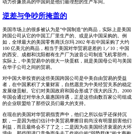
动力价廉质高的中国则是他们最理想的生产车间。
逆差与争吵所掩盖的
美国市场上的很多被认为是”中国制造”的商品，实际上是美国
跨国公司从它的中国工厂里生产的、或是从中国采购的。例
如，全球最大的美国零售商沃尔玛 2002 年在中国采购了大约
100 亿美元的商品，相当于美国对华贸易逆差的 1／10；中国
的西安、成都和沈阳都有生产厂为波音公司制造飞机零部件。
实际上，中美贸易中的很大一块蛋糕，就是美国母公司与美国
在华子公司之间的贸易。
对中国大举投资的这些美国跨国公司是中美自由贸易的受益
者，在中国累积了大量财富，自然愿意为中美经贸关系的稳定
发展做贡献。它们对美国政府和国会形成了强大的压力。2000
年国会通过对华永久最惠国待遇，正是这些由数百家公司组成
的企业联盟给了那些议员们最大的支持。
在现在的美国对华贸易指责声中，他们之所以似乎还保持沉
默，一是因为他们估计中美贸易摩擦目前尚没有明显损害他们
利益，而且最终会不了了之；二是因为在美国经济衰退的大环
境中，那些因进口竞争而失去工作岗位的”弱势群体”的大声抱