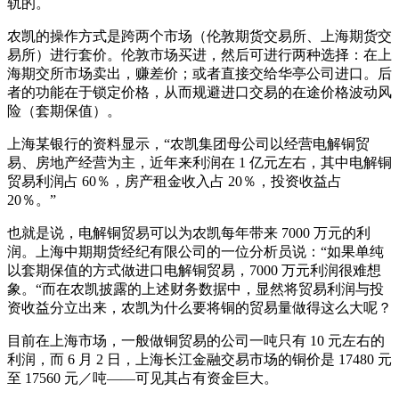
轨的。
农凯的操作方式是跨两个市场（伦敦期货交易所、上海期货交
易所）进行套价。伦敦市场买进，然后可进行两种选择：在上
海期交所市场卖出，赚差价；或者直接交给华亭公司进口。后
者的功能在于锁定价格，从而规避进口交易的在途价格波动风
险（套期保值）。
上海某银行的资料显示，“农凯集团母公司以经营电解铜贸
易、房地产经营为主，近年来利润在 1 亿元左右，其中电解铜
贸易利润占 60％，房产租金收入占 20％，投资收益占
20％。”
也就是说，电解铜贸易可以为农凯每年带来 7000 万元的利
润。上海中期期货经纪有限公司的一位分析员说：“如果单纯
以套期保值的方式做进口电解铜贸易，7000 万元利润很难想
象。“而在农凯披露的上述财务数据中，显然将贸易利润与投
资收益分立出来，农凯为什么要将铜的贸易量做得这么大呢？
目前在上海市场，一般做铜贸易的公司一吨只有 10 元左右的
利润，而 6 月 2 日，上海长江金融交易市场的铜价是 17480 元
至 17560 元／吨——可见其占有资金巨大。