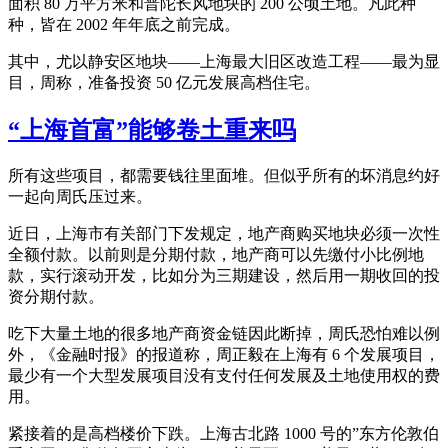
面积 80 万平方米和普陀长风地块的 200 公顷土地。凡此种
种，皆在 2002 年年底之前完成。
其中，尤以静安区地块——上海最大旧区改造工程——最为显
目，周称，准备投资 50 亿元发展高档住宅。
“上海首富”能够卷土重来吗
所有这些项目，都需要钱往里面堆。但似乎所有的坏消息约好
一起向周氏压过来。
近日，上海市有关部门下发规定，地产商购买地块必须一次性
全额付款。以前则是分期付款，地产商可以先缴付小比例地
款，实行滚动开发，比如分为三期建设，然后用一期收回的投
资分期付款。
吃下大量土地的很多地产商资金链因此断掉，周氏恐怕难以例
外，《金融时报》的报道称，周正毅在上海有 6 个发展项目，
最少有一个大型发展项目没有支付任何发展及土地使用权的费
用。
紧接着的是高档楼价下跌。上海古北路 1000 号的”东方伦敦伯