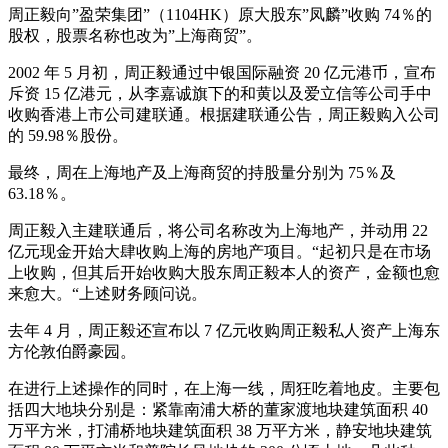
周正毅向”盈荣集团”（1104HK）原大股东”凤麟”收购 74％的
股权，股票名称也改为”上海商贸”。
2002 年 5 月初，周正毅通过中银国际融资 20 亿元港币，宣布
斥资 15 亿港元，从李嘉诚旗下的和黄以及爱立信等公司手中
收购香港上市公司建联通。根据建联通公告，周正毅购入公司
的 59.98％股份。
最终，周在上海地产及上海商贸的持股量分别为 75％及
63.18％。
周正毅入主建联通后，将公司名称改为上海地产，并动用 22
亿元现金开始大肆收购上海的房地产项目。“起初只是在市场
上收购，但其后开始收购大股东周正毅本人的资产，金额也愈
来愈大。“上述财务顾问说。
去年 4 月，周正毅还宣布以 7 亿元收购周正毅私人资产上海东
方伦敦伯爵豪园。
在进行上述操作的同时，在上海一线，周狂吃着地皮。主要包
括四大地块分别是：紧靠南浦大桥的董家渡地块建筑面积 40
万平方米，打浦桥地块建筑面积 38 万平方米，静安地块建筑