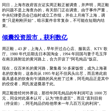
同日，上海市政府首次证实周正毅正被调查，并声明，周正毅
的问题不是上海查办的，有关部门正在调查。由于事件严重，
中央纪律委员会已临时成立工作组，并在上月南下上海，调
查”只是刚刚开始”，暗示案件非常复杂，不可能在短期内结
束。
倾囊投资股市，获利数亿
周正毅，43 岁，上海人，早年开过点心店、服装店、KTV 歌
厅。1980 年代后期去日本国淘金，1994 年回国与妻子毛玉萍
在南京路附近的黄河路上，合力开设了”阿毛炖品”饭店。
现在，仅百米长的黄河路，聚集着 50 多家饭馆，成为上海著
名的饮食街，这条街从 1995 年起不但风头出尽，而且将此前
最具盛名的饮食街乍浦路的风光抢了过来，阿毛炖品正是其中
的佼佼者，周氏发迹奠基于此。
周正毅曾经对外界说，那些年阿毛炖品的年利润可达 1000 万
元，同业对此基本认可，认为”绝非虚言”，而且”直到目前
（停业前），阿毛炖品仍给他带来一年几百万元的利润”。