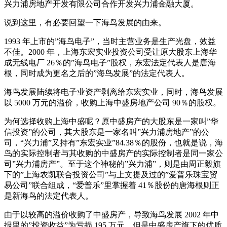
兴力浦房地产开发有限公司合作开发兴力浦金融大厦。
说到这里，有必要回望一下海鸟发展的由来。
1993 年上市的”海鸟电子”，当时主营业务是生产光盘，效益
不佳。2000 年，上海东宏实业投资公司受让原大股东上海华
成无线电厂 26％的”海鸟电子”股权，东宏法定代表人是唐海
根，同时成为更名之后的”海鸟发展”的法定代表人。
海鸟发展陆续将电子业资产剥离给东宏实业，同时，海鸟发展
以 5000 万元的溢价，收购上海中盛房地产公司 90％的股权。
为何选择收购上海中盛呢？原中盛房产的大股东是一家叫”华
信投资”的公司，其大股东是一家名叫”兴力浦房地产”的公
司，“兴力浦”又持有”东宏实业”84.38％的股份，也就是说，海
鸟的实际控制者与其收购的中盛房产的实际控制者是同一家公
司”兴力浦房产”。至于这个神秘的”兴力浦”，则是由周正毅旗
下的”上海农凯联合投资公司”与上文提及过的”爱普乐珠宝贸
易公司”联合组成，“爱普乐”里掌握着 41％股份的唐海根则正
是新海鸟的法定代表人。
由于以较高的溢价收购了中盛房产，导致海鸟发展 2002 年中
报里的”投资收益”为亏损 195 万元，但是中盛房产旗下的优质