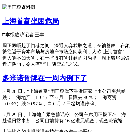
上海首富坐困危局
□本报驻沪记者 王丰
周正毅崛起于闾巷之间，深通人弃我取之道，长袖善舞，在频
繁往返于资本市场与房地产市场之间获利，人称”上海首富”。
但人算不如天算，在一些没有算计到的阴沟里，周正毅屋漏偏
逢连阴雨，令人有”当世胡雪岩”之叹。
多米诺骨牌在一周内倒下了
5 月 28 日，“上海首富”周正毅旗下香港两家上市公司突然暴
跌：上海地产（1104）至 6 月 1 日跌去 40％；上海商贸
（0067）跌 20.97％，自 6 月 2 日起均遭停牌。
5 月 29 日，上海地产紧急辟谣称，公司主席周正毅正在上海
处理日常事务，公司目前持有 16 亿港元现金，现金流宽裕。
上海地产的声明并没有挡住事态进一步恶化。