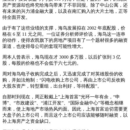
房产资源却也终究给海鸟带来了不菲回报。除了中山公寓，还
有未来的兴力浦金融大厦，以及在南汇购入的大片土地，正等
待全面开发。
由于有了这些业绩的支撑，海鸟发展拟在 2002 年底配股，价
格在 6 至 11 元之间。一位证券分析师评价说，海鸟这一连串
的动作，使得农凯旗下的房地产项目有了一个题材很多的融资
渠道，也使得母公司的套现可能性增大。
周本人曾表示，海鸟现在才 3000 多万股，以后扩张到 3 亿
股，每股的价格也不会低于六七元的。
周对海鸟电子收购完成之后，又迅速完成了对英雄股份的收
购，并如法炮制：“闪电收购上市公司，再由上市公司反收购
大股东资产，转型重组，出台利好，等待配股”。
自那时到现在，周正毅戴上”上海首富”光环一年有余，“申
博”、“市政建设”、“浦江开发”、“国际金融中心”等概念相继
而来，使上海地产市场热风灼面。因此，上海首富迫切需要更
大盘子的上市公司，而且这个上市公司应该能够随时融资，以
补上海房产之资金缺口。