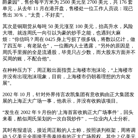
爵豪园”，售价每平方米为 2500 美元至 2700 美元，共 176 套
单元，从去年 11 月在港开盘，售楼处一位工作人员说：现已
售出 30％，“太贵，不好卖”。
其次是铜期货从每吨 50 美元涨至 100 美元，抬高升水，风险
大增。就连周氏一向引以为豪的炒手之能，也遇到大麻
烦：“你信吗？周在 0425 身上亏损了很多钱，将数以亿计，做
了四五年，有老鼠仓”，一位圈内人士透露，“另外的原因是，
周氏手里握的全是流通股，毕竟只占少数，而大股东方面并不
买周的账，不配合他”。
在种种压力下，周正毅出面指责上海楼市泡沫论，“上海楼市
并没有出现泡沫现象，目前，上海楼市仍朝着理想的方向发
展”。
2002 年 10 月，针对外界传言农凯集团有意收购由正大集团发
展的上海正大广场一事，他表示，并没有收购该项目。
“发生在 2002 年 9 月份的’上海首富收购正大广场事件’，回头
来看，酷似周氏策划的一次自我炒作”，一位业内人士分析。
其时有报道说，接近周正毅的人士称，按照谈判框架，周将调
动 5 亿美元全面接手帝泰持有的正大广场股权。其中 2 亿美元