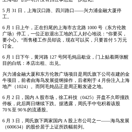
5 月 31 日，上海汉口路、四川路口——兴力浦金融大厦停
工。
6 月 1 日上午，正在扫尾的上海市古北路 1000 号（东方伦敦
广场）停工，一位正欲退出工地的工人好心地说：“你要买，
要小心。“而售楼工作员却说，现在可以买，只要首付 5 万元
订金。
6 月 1 日下午，黄河路 127 号阿毛炖品歇业，门上贴着两张醒
目的白纸：本店出租、出兑。
兴力浦金融大厦和东方伦敦广场项目是周氏旗下公司在建的金
牛项目，前者由海鸟发展提纲操作，后者刚于 4 月份注入上海
地产（1024）。而阿毛炖品正是周正毅发迹之地。
6 月 2 日，国内 A 股市场，徐工科技（0425）开盘不久即撞跌
停板，此后两日继续下跌。据透露，周氏手中屯积着该股
70％至 90％的流通股。
6 月 3 日，周氏旗下两家国内 A 股上市公司之一——海鸟发展
（600634）的股价居于上证所跌幅前列。