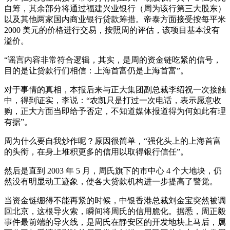
自筹，其余部分将通过福建兴业银行（周为该行第三大股东）
以及其他两家国内商业银行贷款筹措。帝泰方面接受按每平米
2000 美元的价格进行交易，按照周的评估，该项目基本没有
溢价。
“谣言内容非常符合逻辑，其实，是周的资金链吃紧的信号，
目的是让贷款行们相信：上海首富仍是上海首富”。
对于事情的真相，本报后来与正大集团副总裁李绍祝一次接触
中，得到证实，李说：“农凯只是打过一次电话，表示愿意收
购，正大方面当即给予否定，不知道媒体报道得为何如此有理
有据”。
周为什么要自我炒作呢？原因很简单，“强化头上的上海首富
的头衔，在身上堆积更多的信用以取得银行信任”。
然后是直到 2003 年 5 月，周氏旗下的市中心 4 个大地块，仍
然没有明显动工迹象，使各大贷款机构进一步提高了警觉。
当资金链绷得不能再紧的时候，中银香港总裁刘金宝突然被调
回北京，这根导火索，瞬间将周氏的信用脆化。据悉，周正毅
事件最前端的导火线，是周氏在静安区的开发地块上马后，属