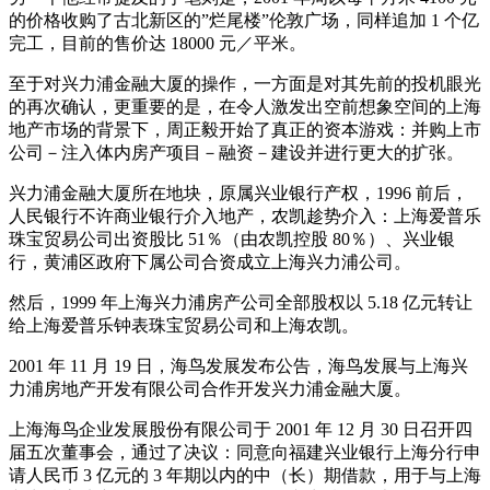
的价格收购了古北新区的”烂尾楼”伦敦广场，同样追加 1 个亿
完工，目前的售价达 18000 元／平米。
至于对兴力浦金融大厦的操作，一方面是对其先前的投机眼光
的再次确认，更重要的是，在令人激发出空前想象空间的上海
地产市场的背景下，周正毅开始了真正的资本游戏：并购上市
公司－注入体内房产项目－融资－建设并进行更大的扩张。
兴力浦金融大厦所在地块，原属兴业银行产权，1996 前后，
人民银行不许商业银行介入地产，农凯趁势介入：上海爱普乐
珠宝贸易公司出资股比 51％（由农凯控股 80％）、兴业银
行，黄浦区政府下属公司合资成立上海兴力浦公司。
然后，1999 年上海兴力浦房产公司全部股权以 5.18 亿元转让
给上海爱普乐钟表珠宝贸易公司和上海农凯。
2001 年 11 月 19 日，海鸟发展发布公告，海鸟发展与上海兴
力浦房地产开发有限公司合作开发兴力浦金融大厦。
上海海鸟企业发展股份有限公司于 2001 年 12 月 30 日召开四
届五次董事会，通过了决议：同意向福建兴业银行上海分行申
请人民币 3 亿元的 3 年期以内的中（长）期借款，用于与上海