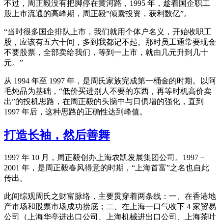
不过，周正毅没有把脚停在黄河路，1995 年，趁着国企职工
股上市流通的高峰期，周正毅”倾囊投资，获利数亿”。
“当时很多国企排队上市，我们就用个体户名义，开始收职工
股，应该有五六十间，多到我都记不起。那时员工通常要现金
不要股票，全部卖给我们，等到一上市，就由几元升到几十
元。”
从 1994 年至 1997 年，是周氏家族完成第一桶金的时期。以阿
毛炖品为基础，“低价买进别人不要的东西，再等时机高价卖
出”的投机思路，在周正毅的头脑中与日俱增的强化，直到
1997 年后，这种思路的正确性达到峰值。
打造长袖，然后善舞
1997 年 10 月，周正毅创办上海农凯发展集团公司。1997－
2001 年，是周正毅春风得意的时期，“上海首富”之名也自此
传出。
此间综观周氏之财富脉络，主要贯穿着两条线：一、在香港地
产市场和股票市场成功捞底；二、在上海一口气收下 4 家贸易
公司（上海华亭进出口公司、上海机械进出口公司、上海茶叶