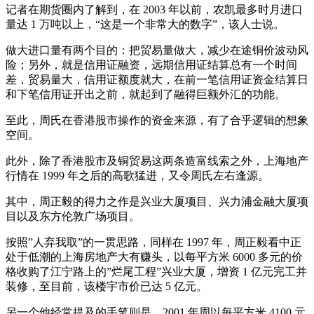
记者在期货圈内了解到，在 2003 年以前，农凯最多时月进口
量达 1 万吨以上，“这是一个非常大的数字”，该人士说。
做大进口量有两个目的：把贸易量做大，减少在途铜价波动风
险；另外，就是信用证融资，远期信用证结算总有一个时间
差，贸易量大，信用证额度就大，在前一笔信用证资金结算日
和下笔信用证开出之前，就起到了融得巨额外汇的功能。
至此，周氏在香港股市操作的资金来源，有了合乎逻辑的想象
空间。
此外，除了香港股市及铜贸易这两条造富线索之外，上海地产
行情在 1999 年之后的高歌猛进，又令周氏左右逢源。
其中，周正毅的得力之作是兴业大厦项目、兴力浦金融大厦项
目以及东方伦敦广场项目。
按照”人弃我取”的一贯思路，同样在 1997 年，周正毅看中正
处于低潮的上海房地产大有赚头，以每平方米 6000 多元的价
格收购了江宁路上的”烂尾工程”兴业大厦，增资 1 亿元完工并
装修，至目前，该楼宇市价已达 5 亿元。
另一个他经常提及的手笔则是，2001 年周以每平方米 4100 元