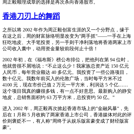
周正毅顺理成章的选择是再次杀向香港股市。
香港刀刃上的舞蹈
之所以将 2002 年作为周正毅创富生涯的又一个分野点，缘于
在这之后，周的财富脉络明显改变为”两手抓”——一手在上海
狂吃地皮、大手笔投资，另一手则干净利落地将香港两家上市
公司收入囊中，动用资金量较前段何止十倍！
2002 年初，在《福布斯》榜公布排位，把他列在第 94 位时，
他就曾很不屑地说：“不止这么少！我家族总资产近 150 亿元
人民币，每年营业额达 40 多亿元。我投资了一些公路项目，
数十亿元。我数年前买入的伦敦广场，当时每平方米不过
4100 元，现在市价已值 2 万元一平方米，利润达 5 个亿……
这个项目我真的赚很多钱，有一点不好意思。最新购入的静安
地皮，总销售面积约 63 万平方米，总投资约 50 亿。”
进入 2002 年，周正毅再次掀起香港市场上的”金融风暴”，先
后在 1 月和 5 月收购了两家香港上市公司，香港媒体对此的评
价则褒贬不一，有人称”周终于从娱乐版富豪变成了财经版富
豪”。