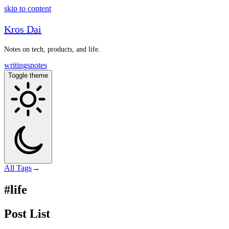
skip to content
Kros Dai
Notes on tech, products, and life.
writings
notes
Toggle theme
All
Tags
→
#life
Post List