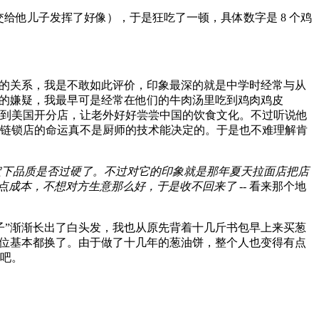
给他儿子发挥了好像），于是狂吃了一顿，具体数字是 8 个鸡
多的关系，我是不敢如此评价，印象最深的就是中学时经常与从
精的嫌疑，我最早可是经常在他们的牛肉汤里吃到鸡肉鸡皮
到美国开分店，让老外好好尝尝中国的饮食文化。不过听说他
链锁店的命运真不是厨师的技术能决定的。于是也不难理解肯
定下品质是否过硬了。不过对它的印象就是那年夏天拉面店把店
点成本，不想对方生意那么好，于是收不回来了 -
- 看来那个地
子”渐渐长出了白头发，我也从原先背着十几斤书包早上来买葱
摊位基本都换了。由于做了十几年的葱油饼，整个人也变得有点
吧。