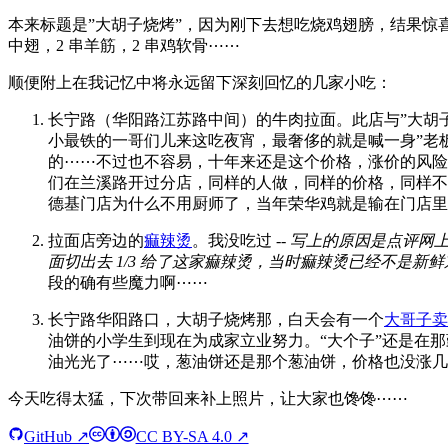
本来标题是”大胡子烧烤”，因为刚下去想吃烧鸡翅膀，结果惊
中翅，2 串羊筋，2 串鸡软骨⋯⋯
顺便附上在我记忆中将永远留下深刻回忆的几家小吃：
长宁路（华阳路江苏路中间）的牛肉拉面。此店与”大胡
小最铁的一哥们儿来这吃夜宵，最奢侈的就是喊一身”老板
的⋯⋯不过也不容易，十年来还是这个价格，涨价的风险
们在兰溪路开过分店，同样的人做，同样的价格，同样不
德基门店为什么不用厨师了，当年荣华鸡就是输在门店里
拉面店旁边的
痲辣烫
。我没吃过 -
- 写上的原因是点评
面切出去 1/3 给了这家痲辣烫，当时痲辣烫已经不是
段的确有些魔力啊⋯⋯
长宁路华阳路口，大胡子烧烤那，白天会有一个
大哥子卖
油饼的小学生到现在为成家立业努力。“大个子”还是在
油光光了⋯⋯哎，葱油饼还是那个葱油饼，价格也没涨几
今天吃得太猛，下次带回来补上照片，让大家也馋馋⋯⋯
GitHub ↗
CC BY-SA 4.0 ↗