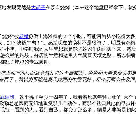
喜地发现竟然是
大胡子
在亲自烧烤（本来这个地盘已经拿下，就交
子烧烤”被
老横
称做上海滩棒的 2 个小吃，可能因为从小吃得太
，加 3 块钱牛肉！“。感觉现在的汤料不是很纯了，明显有鸡
不小噢。中学时我的人生梦想就是能把这家牛肉面买下来，然后
怎么样的路段，分店的生意和这里人气简直天壤之别，所以快餐
都配了炸鸡的专业厨师。
网上把上面写的拉面店竟然并进这个痲辣烫，哈哈明天看来要去鉴
新鲜东西了，我以为可能是夏天拉面的生意不好，租个店面出去收回
葱油饼
。这个摊子至少十四年了，我看着原来年轻力壮的”大个
那勤勤恳恳风雨无组地重复那几个动作，而那个路口其他的早点
毛钱，看到的人，看到自己，都变了那么多，物是人非就是如此