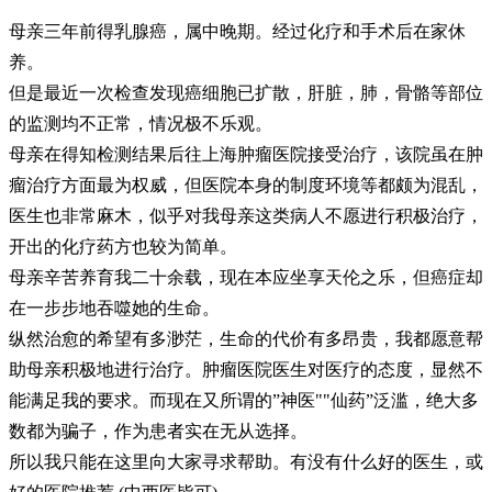
母亲三年前得乳腺癌，属中晚期。经过化疗和手术后在家休
养。
但是最近一次检查发现癌细胞已扩散，肝脏，肺，骨骼等部位
的监测均不正常，情况极不乐观。
母亲在得知检测结果后往上海肿瘤医院接受治疗，该院虽在肿
瘤治疗方面最为权威，但医院本身的制度环境等都颇为混乱，
医生也非常麻木，似乎对我母亲这类病人不愿进行积极治疗，
开出的化疗药方也较为简单。
母亲辛苦养育我二十余载，现在本应坐享天伦之乐，但癌症却
在一步步地吞噬她的生命。
纵然治愈的希望有多渺茫，生命的代价有多昂贵，我都愿意帮
助母亲积极地进行治疗。肿瘤医院医生对医疗的态度，显然不
能满足我的要求。而现在又所谓的”神医""仙药”泛滥，绝大多
数都为骗子，作为患者实在无从选择。
所以我只能在这里向大家寻求帮助。有没有什么好的医生，或