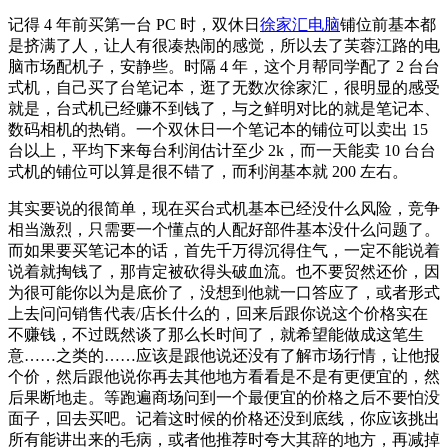
记得 4 年前买第一台 PC 时，双休日
徐家汇电脑
铺位前基本都
是挤满了人，让人有很凑热闹的感觉，所以去了芙蓉江路的电
脑市场配机子，安静些。时隔 4 年，这个月帮同学配了 2 台台
式机，自己买了台笔记本，逛了无数次徐家汇，很明显的感受
就是，台式机已经赚不到钱了，与之鲜明对比的就是笔记本、
数码相机的热销。一个双休日一个笔记本的铺位可以卖出 15
台以上，平均下来每台利润估计至少 2k，而一天能卖 10 台台
式机的铺位可以算是很不错了，而利润基本就 200 左右。
其实要说的很简单，现在买台式机基本已经没什么风险，竞争
相当激烈，只需要一个懂点的人配好部件基本没什么问题了。
而如果要买笔记本的话，首先千万得沉得住气，一定不能说着
说着就掏钱了，那肯定被砍得头破血流。也不要贸然还价，因
为很可能你以为是底价了，没想到他就一口答应了，或者形式
上去问问销售代表/店长什么的，回来后跟你说这个价格实在
不赚钱，不过既然谈了那么长时间了，就希望能做成这笔生
意……之类的……应该是跟他说还没有了解市场行情，让他报
个价，然后跟他说你再去其他地方看看是不是有更便宜的，然
后果断地走。等跑遍商场问到一个最便宜的价格之后不要怕没
面子，回去买吧。记着这时候的价格还没到底线，你应该挑出
所有能讲出来的毛病，或者他推荐时夸大其辞的地方，再减掉