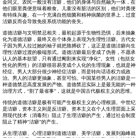
金同义。农民一般没有洁癖，他们的身体与自然融为一体，在
他们眼里粪便意味着粮食。儿童没有脏洁的区别，他们对粪便
有特殊兴趣。在一个充满自然细菌和精神病菌的世界上，过度
洁癖反而会导致免疫系统功能的丧失。
道德洁癖与文明禁忌相关，最初起源于生物性恐惧，后来抽象
化为道德洁癖，最终又在个体身上表现为生理性洁癖。古代女
子因为男人拉过她的袖子就把胳膊砍了，这正是道德洁癖向生
理性洁癖过渡的极端形式。道德洁癖最后变成了伪善，不愿承
认人的基本欲望，只有通过阉割来实现”净化”。女性（包括女
性化的男性）的洁癖很容易变成个人化的生理现象，也就是神
经症。男人大部分很少神经症洁癖，而是转向话语权力或政
治。男人的洁癖更抽象，甚至可怕。中国某些男人的洁癖是一
种道德禁忌高度发展的产物。道德禁忌实际上是最无能的一种
治理方式，“割了最省事”，这就是中国古代极权主义的思维。
传统的道德洁癖是极有可能产生极权主义的心理根源。中世纪
是洁癖，资本主义则是反洁癖。资本主义在个人生理层面上采
用现代技术（消毒剂）阻止了生理洁癖的产生，通过社会制度
阻止了精神”洁癖”的产生。
从生理洁癖、心理洁癖到道德洁癖、美学洁癖，发展到巅峰就