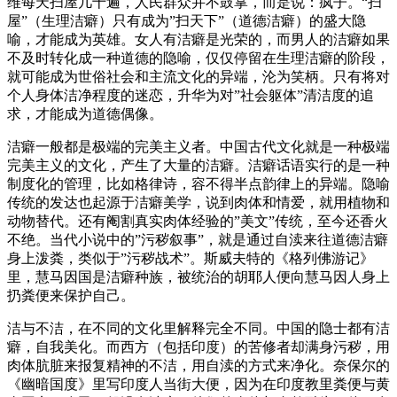
维每天扫屋几十遍，人民群众并不鼓掌，而是说：疯子。“扫
屋”（生理洁癖）只有成为”扫天下”（道德洁癖）的盛大隐
喻，才能成为英雄。女人有洁癖是光荣的，而男人的洁癖如果
不及时转化成一种道德的隐喻，仅仅停留在生理洁癖的阶段，
就可能成为世俗社会和主流文化的异端，沦为笑柄。只有将对
个人身体洁净程度的迷恋，升华为对”社会躯体”清洁度的追
求，才能成为道德偶像。
洁癖一般都是极端的完美主义者。中国古代文化就是一种极端
完美主义的文化，产生了大量的洁癖。洁癖话语实行的是一种
制度化的管理，比如格律诗，容不得半点韵律上的异端。隐喻
传统的发达也起源于洁癖美学，说到肉体和情爱，就用植物和
动物替代。还有阉割真实肉体经验的”美文”传统，至今还香火
不绝。当代小说中的”污秽叙事”，就是通过自渎来往道德洁癖
身上泼粪，类似于”污秽战术”。斯威夫特的《格列佛游记》
里，慧马因国是洁癖种族，被统治的胡耶人便向慧马因人身上
扔粪便来保护自己。
洁与不洁，在不同的文化里解释完全不同。中国的隐士都有洁
癖，自我美化。而西方（包括印度）的苦修者却满身污秽，用
肉体肮脏来报复精神的不洁，用自渎的方式来净化。奈保尔的
《幽暗国度》里写印度人当街大便，因为在印度教里粪便与黄