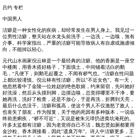
吕约 专栏
中国男人
洁癖是一种女性化的疾病，却经常发生在男人身上。我见过一
位男性洁癖，整天站在水龙头前洗手，一边洗，一边嗅，煞有
介事。科学家指出，严重的洁癖可能导致病人有自虐或施虐倾
向，不能掉以轻心。
元代山水画家倪云林是一个最经典的洁癖。他的香厕是一座空
中楼阁，用香木搭好格子，下面填土，中间铺着洁白的鹅
毛，“凡便下，则鹅毛起覆之，不闻有秽气也。“洁癖在性问题
上都比较谨慎。倪云林有性洁癖，所以”不近女色”。有一天，
他忽然看中了金陵一位姓赵的绝色歌姬，约来留宿，先叫她好
好洗澡，然后从头摸到脚，边摸边嗅，总觉得哪里不干净，要
她再洗，洗好了检查，还是不放心，于是再洗，折腾到天亮，
最后什么也没干。洁癖和孤高，使这个男人不仅激怒了敌人，
也丧失了朋友，作为报复，关于他的死因有多种版本，一说临
终前患痢疾，“秽不可近”，又说是被朱元璋扔进粪坑淹死的。
许多太监都有洁癖，因为老觉得自己不洁，魏忠贤如厕都要用
金沙粒、香木屑接着，因此”遗臭万年”。诗人中洁癖更多，王