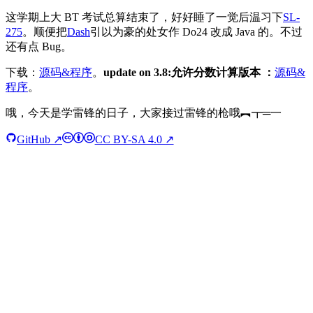
这学期上大 BT 考试总算结束了，好好睡了一觉后温习下
SL-
275
。顺便把
Dash
引以为豪的处女作 Do24 改成 Java 的。不过
还有点 Bug。
下载：
源码&程序
。
update on 3.8:允许分数计算版本 ：
源码&
程序
。
哦，今天是学雷锋的日子，大家接过雷锋的枪哦︻┳═一
GitHub ↗
CC BY-SA 4.0 ↗