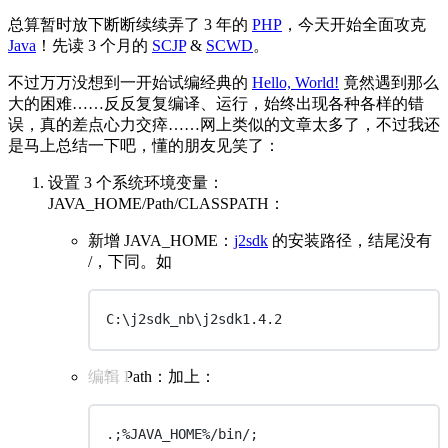
总算暂时放下断断续续弄了 3 年的
PHP
，今天开始全面攻克
Java
！先读 3 个月的
SCJP
&
SCWD
。
不过万万没想到一开始试编经典的
Hello, World!
竟然遇到那么
大的困难……反反复复编译、运行，始终出现各种各样的错
误，真的差点心力交瘁……网上类似的文章太多了，不过我还
是马上总结一下吧，懂的朋友见笑了：
设置 3 个系统环境变量：
JAVA_HOME/Path/CLASSPATH：
新增 JAVA_HOME：
j2sdk
的安装路径，结尾没有
/，下同。如
C:\j2sdk_nb\j2sdk1.4.2
编辑 Path：加上：
.;%JAVA_HOME%/bin/;