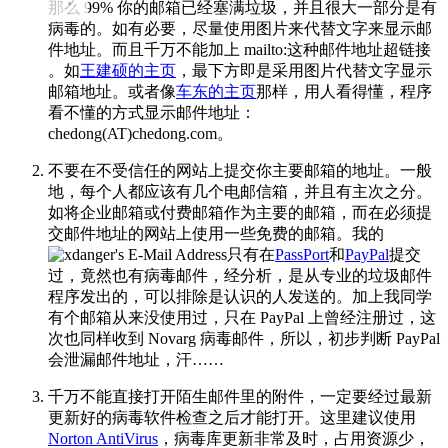
那么 99% 你的邮箱已经塞满垃圾，并且很大一部分是有
病毒的。如有必要，尽量使用图片来代替文字来显示邮
件地址。而且千万不能加上 mailto:这种邮件地址超链接
。如
王建硕的主页
，最下方即是采用图片代替文字显示
邮箱地址。或者像
车东的主页
那样，用人看得懂，程序
看不懂的方式显示邮件地址：
chedong(AT)chedong.com。
不要在不受信任的网站上提交你主要邮箱的地址。一般
地，每个人都应该有几个电邮信箱，并且有主次之分。
如将企业邮箱或付费邮箱作为主要的邮箱，而在必须提
交邮件地址的网站上使用一些免费的邮箱。我的
只有在
PassPort
和
PayPal
提交
过，竟然也有病毒邮件，经分析，是从专业的垃圾邮件
程序发出的，可以排除是认识的人发送的。加上我同学
有个邮箱从来没使用过，只在 PayPal 上曾经注册过，这
次也同样收到 Novarg 病毒邮件，所以，初步判断 PayPal
会泄漏邮件地址，汗……
千万不能直接打开陌生邮件里的附件，一定要经过最新
更新好的病毒软件检查之后才能打开。这里建议使用
Norton AntiVirus
，病毒库更新非常及时，占用资源少，