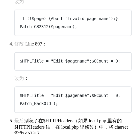
改为
if (!$page) {Abort("Invalid page name");}
Patch_GB2312($pagename);
修改 Line 897：
$HTMLTitle = "Edit $pagename";$GCount = 0;
改为：
$HTMLTitle = "Edit $pagename";$GCount = 0;
Patch_BackOld();
最后别忘了在$HTTPHeaders（如果 local.php 里有的
$HTTPHeaders 话，在 local.php 里修改）中，将 charset
设为 gb2312。