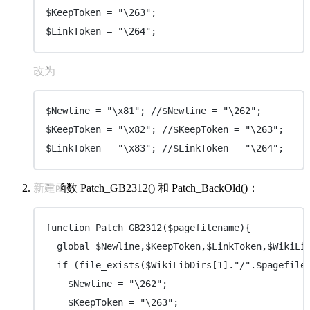
$KeepToken = "\263";
$LinkToken = "\264";
改为
$Newline = "\x81"; //$Newline = "\262";
$KeepToken = "\x82"; //$KeepToken = "\263";
$LinkToken = "\x83"; //$LinkToken = "\264";
新建函数 Patch_GB2312() 和 Patch_BackOld()：
function
Patch_GB2312
($pagefilename){
global
 $Newline,$KeepToken,$LinkToken,$WikiLi
if
 (
file_exists
($WikiLibDirs[
1
]
.
"
/
"
.
$pagefile
$Newline 
=
"
\262
"
;
$KeepToken 
=
"
\263
"
;