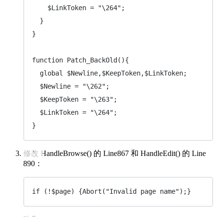
$LinkToken 
=
"
\264
"
;
}
}
function
Patch_BackOld
(){
global
 $Newline,$KeepToken,$LinkToken;
$Newline 
=
"
\262
"
;
$KeepToken 
=
"
\263
"
;
$LinkToken 
=
"
\264
"
;
}
修改 HandleBrowse() 的 Line867 和 HandleEdit() 的 Line
890：
if (!$page) {Abort("Invalid page name");}