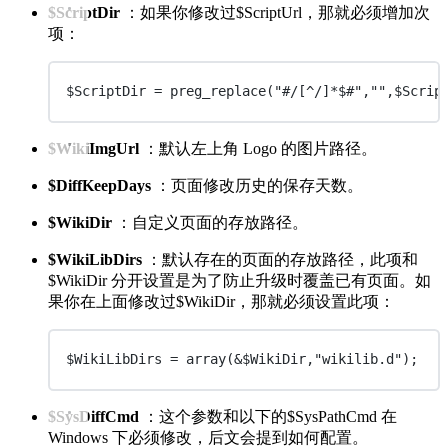
$ScriptDir
：如果你修改过$ScriptUrl，那就必须增加次
项：
$ScriptDir = preg_replace("#/[^/]*$#","",$Scrip
$WikiImgUrl
：默认左上角 Logo 的图片路径。
$DiffKeepDays
：页面修改历史的保存天数。
$WikiDir
：自定义页面的存放路径。
$WikiLibDirs
：默认存在的页面的存放路径，此项和
$WikiDir 分开设置是为了防止升级时覆盖已有页面。如
果你在上面修改过$WikiDir，那就必须设置此项：
$WikiLibDirs = array(&$WikiDir,"wikilib.d");
$SysDiffCmd
：这个参数和以下的$SysPathCmd 在
Windows 下必须修改，后文会提到如何配置。