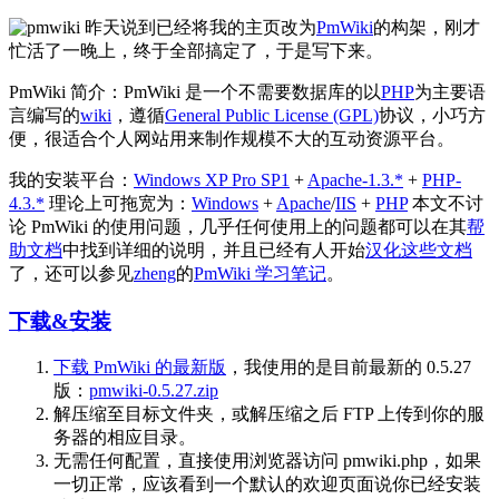
昨天说到已经将我的主页改为
PmWiki
的构架，刚才
忙活了一晚上，终于全部搞定了，于是写下来。
PmWiki 简介：PmWiki 是一个不需要数据库的以
PHP
为主要语
言编写的
wiki
，遵循
General Public License (GPL)
协议，小巧方
便，很适合个人网站用来制作规模不大的互动资源平台。
我的安装平台：
Windows XP Pro SP1
+
Apache-1.3.*
+
PHP-
4.3.*
理论上可拖宽为：
Windows
+
Apache
/
IIS
+
PHP
本文不讨
论 PmWiki 的使用问题，几乎任何使用上的问题都可以在其
帮
助文档
中找到详细的说明，并且已经有人开始
汉化这些文档
了，还可以参见
zheng
的
PmWiki 学习笔记
。
下载&安装
下载 PmWiki 的最新版
，我使用的是目前最新的 0.5.27
版：
pmwiki-0.5.27.zip
解压缩至目标文件夹，或解压缩之后 FTP 上传到你的服
务器的相应目录。
无需任何配置，直接使用浏览器访问 pmwiki.php，如果
一切正常，应该看到一个默认的欢迎页面说你已经安装