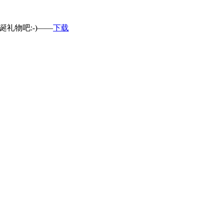
礼物吧:-)——
下载