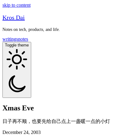
skip to content
Kros Dai
Notes on tech, products, and life.
writings
notes
Toggle theme
Xmas Eve
日子再不顺，也要先给自己点上一盏暖一点的小灯
December 24, 2003