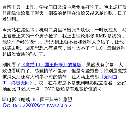
台湾非典一出现，学校门口又没垃圾食品好吃了。晚上熄灯后
只能嗑洽洽瓜子聊天，倒霉的是现在洽洽又越来越难吃，日子
难过啊。
今天站在路边掏手机时口袋里掉出张 5 块钱，一时没注意，马
上被走上来的一个男子捡了。我上去理论那张 RMB 是我的，
他说~!@#$%^&*……想大街上就不要和这种人 P 话了，让他
缺德去吧。回来想想又有点气，当时大不了打 110，最恨这种
超级没素质的”人”了。
刚刚看了
《魔戒 III：国王归来》的抢版
，虽然没有字幕，大
致也看明白了。感觉情节不复杂，但是有些拖沓，特别是魔戒
被消灭后还有大约半小时的情节，让人马上想起
《无间道
III：终极无间》
。哎，在考虑是不是要到电影院去看看，还好
场面比 II 还大一点，DVD 版还是有观赏价值的:-)
GitHub ↗
CC BY-SA 4.0 ↗