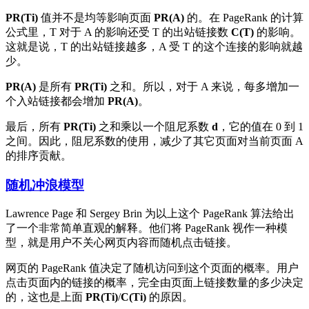
PR(Ti)
值并不是均等影响页面
PR(A)
的。在 PageRank 的计算
公式里，T 对于 A 的影响还受 T 的出站链接数
C(T)
的影响。
这就是说，T 的出站链接越多，A 受 T 的这个连接的影响就越
少。
PR(A)
是所有
PR(Ti)
之和。所以，对于 A 来说，每多增加一
个入站链接都会增加
PR(A)
。
最后，所有
PR(Ti)
之和乘以一个阻尼系数
d
，它的值在 0 到 1
之间。因此，阻尼系数的使用，减少了其它页面对当前页面 A
的排序贡献。
随机冲浪模型
Lawrence Page 和 Sergey Brin 为以上这个 PageRank 算法给出
了一个非常简单直观的解释。他们将 PageRank 视作一种模
型，就是用户不关心网页内容而随机点击链接。
网页的 PageRank 值决定了随机访问到这个页面的概率。用户
点击页面内的链接的概率，完全由页面上链接数量的多少决定
的，这也是上面
PR(Ti)
/
C(Ti)
的原因。