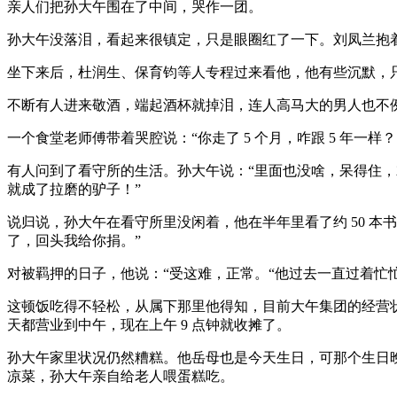
亲人们把孙大午围在了中间，哭作一团。
孙大午没落泪，看起来很镇定，只是眼圈红了一下。刘凤兰抱着
坐下来后，杜润生、保育钧等人专程过来看他，他有些沉默，
不断有人进来敬酒，端起酒杯就掉泪，连人高马大的男人也不
一个食堂老师傅带着哭腔说：“你走了 5 个月，咋跟 5 年一样？
有人问到了看守所的生活。孙大午说：“里面也没啥，呆得住，
就成了拉磨的驴子！”
说归说，孙大午在看守所里没闲着，他在半年里看了约 50 本
了，回头我给你捐。”
对被羁押的日子，他说：“受这难，正常。“他过去一直过着忙
这顿饭吃得不轻松，从属下那里他得知，目前大午集团的经营
天都营业到中午，现在上午 9 点钟就收摊了。
孙大午家里状况仍然糟糕。他岳母也是今天生日，可那个生日
凉菜，孙大午亲自给老人喂蛋糕吃。