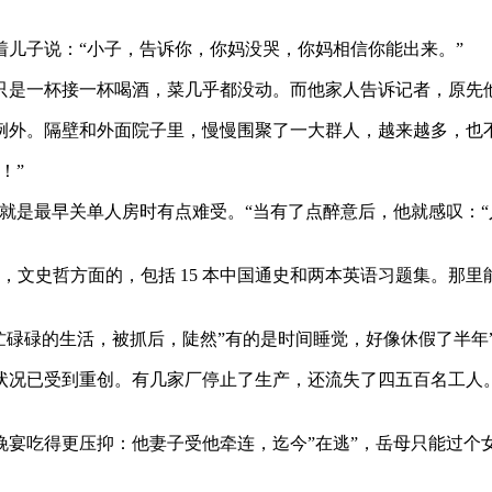
儿子说：“小子，告诉你，你妈没哭，你妈相信你能出来。”
只是一杯接一杯喝酒，菜几乎都没动。而他家人告诉记者，原先
例外。隔壁和外面院子里，慢慢围聚了一大群人，越来越多，也
！”
就是最早关单人房时有点难受。“当有了点醉意后，他就感叹：
书，文史哲方面的，包括 15 本中国通史和两本英语习题集。那
忙碌碌的生活，被抓后，陡然”有的是时间睡觉，好像休假了半年
状况已受到重创。有几家厂停止了生产，还流失了四五百名工人
晚宴吃得更压抑：他妻子受他牵连，迄今”在逃”，岳母只能过个