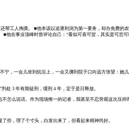
还帮工人掏粪。 ■他本该以追逐利润为第一要务，却办免费的农
 ■他在事业顶峰时曾评论自己：“看似可喜可贺，其实是可悲可
心神不宁，一会儿坐到炕沿上，一会又挪到院子口向远方张望：她儿子—
处 3 年有期徒刑，缓刑 4 年，定于是日释放。
也不怎么说话。作为现场惟一的记者，我甚至不忍旁观这次压抑
瘦了些，理了个寸头，白发出来了，但看起来精神尚好。