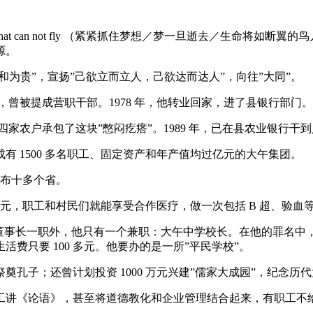
 a broken－winged bird That can not fly （紧紧抓住梦
源。
和为贵”，宣扬”己欲立而立人，己欲达而达人”，向往”大同”。
党，曾被提成营职干部。1978 年，他转业回家，进了县银行部门。
合四家农户承包了这块”憋闷疙瘩”。1989 年，已在县农业银行
发展成有 1500 多名职工、固定资产和年产值均过亿元的大午集团。
遍布十多个省。
1 元，职工和村民们就能享受合作医疗，做一次包括 B 超、验血等
长一职外，他只有一个兼职：大午中学校长。在他的罪名中，“非法吸
费只要 100 多元。他要办的是一所”平民学校”。
孔子；还曾计划投资 1000 万元兴建”儒家大成园”，纪念历代
工讲《论语》，甚至将道德教化和企业管理结合起来，有职工不