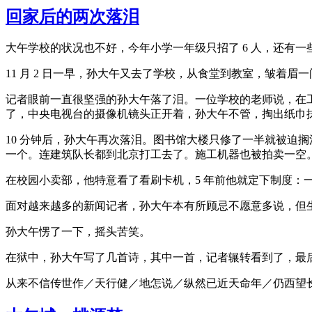
回家后的两次落泪
大午学校的状况也不好，今年小学一年级只招了 6 人，还有一
11 月 2 日一早，孙大午又去了学校，从食堂到教室，皱着
记者眼前一直很坚强的孙大午落了泪。一位学校的老师说，在
了，中央电视台的摄像机镜头正开着，孙大午不管，掏出纸巾
10 分钟后，孙大午再次落泪。图书馆大楼只修了一半就被迫
一个。连建筑队长都到北京打工去了。施工机器也被拍卖一空
在校园小卖部，他特意看了看刷卡机，5 年前他就定下制度：一
面对越来越多的新闻记者，孙大午本有所顾忌不愿意多说，但
孙大午愣了一下，摇头苦笑。
在狱中，孙大午写了几首诗，其中一首，记者辗转看到了，最
从来不信传世作／天行健／地怎说／纵然已近天命年／仍西望