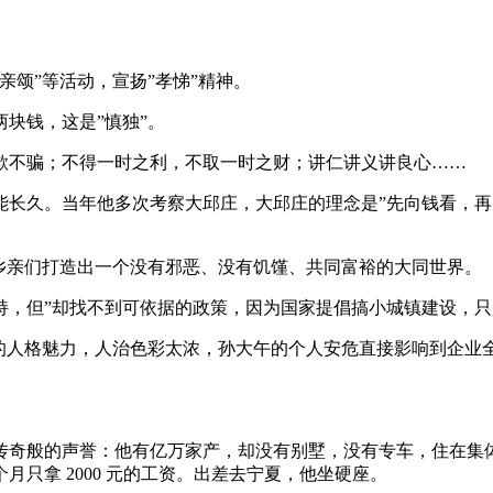
亲颂”等活动，宣扬”孝悌”精神。
块钱，这是”慎独”。
欺不骗；不得一时之利，不取一时之财；讲仁讲义讲良心……
长久。当年他多次考察大邱庄，大邱庄的理念是”先向钱看，再向
乡亲们打造出一个没有邪恶、没有饥馑、共同富裕的大同世界。
持，但”却找不到可依据的政策，因为国家提倡搞小城镇建设，只
的人格魅力，人治色彩太浓，孙大午的个人安危直接影响到企业
传奇般的声誉：他有亿万家产，却没有别墅，没有专车，住在集
只拿 2000 元的工资。出差去宁夏，他坐硬座。