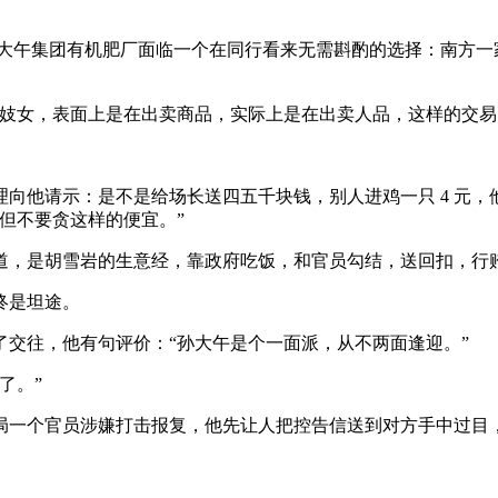
年，大午集团有机肥厂面临一个在同行看来无需斟酌的选择：南方
如妓女，表面上是在出卖商品，实际上是在出卖人品，这样的交易
请示：是不是给场长送四五千块钱，别人进鸡一只 4 元，他们要
但不要贪这样的便宜。”
道，是胡雪岩的生意经，靠政府吃饭，和官员勾结，送回扣，行
终是坦途。
交往，他有句评价：“孙大午是个一面派，从不两面逢迎。”
了。”
局一个官员涉嫌打击报复，他先让人把控告信送到对方手中过目