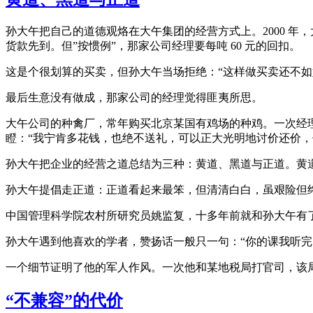
孙大午把自己的道德观烙在大午集团的经营方式上。2000 
货款先到。但”按惯例”，那家公司经理要每吨 60 元的回扣。
这是个很划算的买卖，但孙大午当场拒绝：“这样做买卖还不
最后生意没有做成，那家公司的经理觉得匪夷所思。
大午公司的种禽厂，常年购买北京某国有鸡场的种鸡。一次经理向他
瞪：“我宁肯多花钱，也绝不送礼，可以正大光明地讨价还价，
孙大午把企业的经营之道总结为三种：黄道、黑道与正道。黄
孙大午提倡走正道：正道看起来最笨，但清清白白，虽艰险但
中国管理科学院农村所研究员姚监复，十多年前就和孙大午有了
孙大午遇到他喜欢的学者，赞扬话一般只一句：“你的课我听完
一个细节证明了他的军人作风。一次他和某地税局打官司，该
“不兼容”的代价