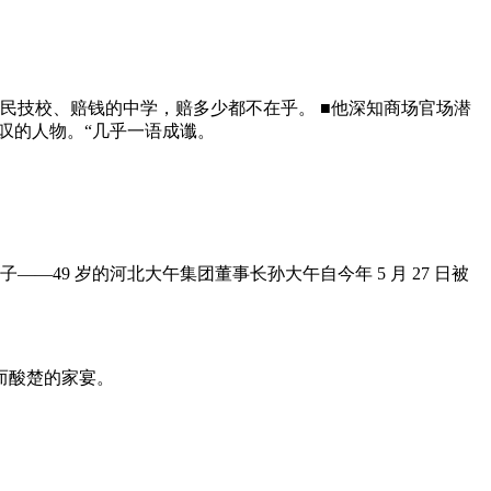
民技校、赔钱的中学，赔多少都不在乎。 ■他深知商场官场潜
叹的人物。“几乎一语成谶。
—49 岁的河北大午集团董事长孙大午自今年 5 月 27 日被
而酸楚的家宴。