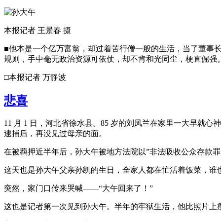
本报记者 王景春 摄
■他本是一个亿万富翁，却过着苦行僧一般的生活，当了董事长
规则，手中毫无政治资源可依仗，却不肯和光同尘，梗直倔强。
□本报记者 万静波
悲喜
11 月 1 日，河北省徐水县。85 岁的刘凤兰在家里一大早就
逮捕后，再没见过母亲的面。
在被羁押近半年后，孙大午被地方法院以”非法吸收公众存款罪”判
这天也是孙大午父亲孙凯的生日，全家人都在忙活着饭菜，谁
突然，家门口传来哭喊——“大午回来了！”
这也是记者第一次见到孙大午。半年的牢狱生活，他比照片上