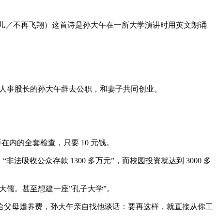
想／梦一旦逝去／生命将如断翼的鸟儿／不再飞翔）这首诗是孙大午在一所大学演讲时用英文朗诵
干到人事股长的孙大午辞去公职，和妻子共同创业。
在内的全套检查，只要 10 元钱。
收公众存款 1300 多万元”，而校园投资就达到 3000 多
大儒。甚至想建一座”孔子大学”。
给父母赡养费，孙大午亲自找他谈话：要再这样，就直接从你工