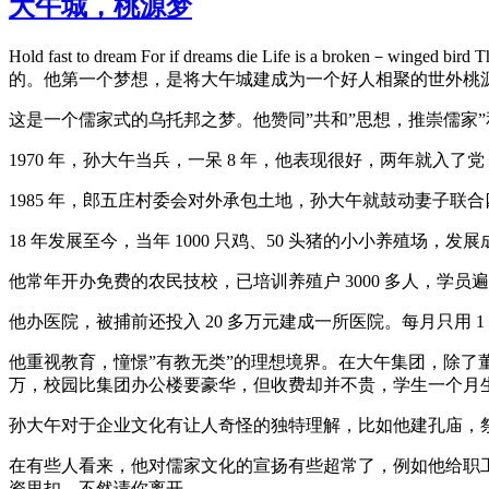
大午城，桃源梦
Hold fast to dream For if dreams die Life is
的。他第一个梦想，是将大午城建成为一个好人相聚的世外桃
这是一个儒家式的乌托邦之梦。他赞同”共和”思想，推崇儒家”
1970 年，孙大午当兵，一呆 8 年，他表现很好，两年就入了
1985 年，郎五庄村委会对外承包土地，孙大午就鼓动妻子联
18 年发展至今，当年 1000 只鸡、50 头猪的小小养殖场，
他常年开办免费的农民技校，已培训养殖户 3000 多人，学员
他办医院，被捕前还投入 20 多万元建成一所医院。每月只用 
他重视教育，憧憬”有教无类”的理想境界。在大午集团，除了董事
万，校园比集团办公楼要豪华，但收费却并不贵，学生一个月生活
孙大午对于企业文化有让人奇怪的独特理解，比如他建孔庙，祭奠
在有些人看来，他对儒家文化的宣扬有些超常了，例如他给职
资里扣。不然请你离开。