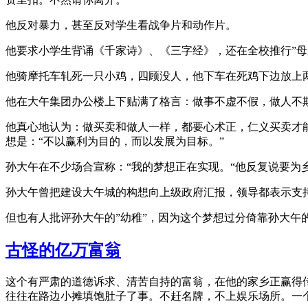
他反对暴力，甚至反对学生看战争片和动作片。
他要求小学生背诵《千家诗》、《三字经》，还在全校推行”母
他骑摩托车轧死一只小鸡，四顾没人，他下车在死鸡下边放上两
他在大午集团办公楼上下贴满了格言：做事不虚不假，做人不
他真心地认为：做买卖和做人一样，都要心术正，仁义买卖才能
想是：“不以赢利为目的，而以发展为目标。”
孙大午在不少场合宣称：“我的梦想正在实现。“他反复说要为
孙大午曾把建设大午城的构想向上级政府汇报，领导都表示支
但也有人批评孙大午的”幼稚”，因为这个梦想过分倚靠孙大午
古怪的亿万富翁
这个有严肃的道德诉求、清苦自持的富翁，在他的家乡正赢得
往往在路边小摊填饱肚子了事。不赶名牌，不上娱乐场所。一个月