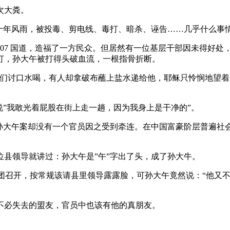
次大粪。
十年风雨，被投毒、剪电线、毒打、暗杀、诬告……几乎什么事
路，直通 107 国道，造福了一方民众。但居然有一位基层干部因未
打，孙大午被打得头破血流，一根指骨折断。
人们讨口水喝，有人却拿破布蘸上盐水递给他，耶稣只怜悯地望着
说”我敢光着屁股在街上走一趟，因为我身上是干净的”。
可孙大午案却没有一个官员因之受到牵连。在中国富豪阶层普遍社
县领导就讲过：孙大午是”午”字出了头，成了孙大牛。
在大午集团召开，按常规该请县里领导露露脸，可孙大午竟然说：“他
不必失去的盟友，官员中也该有他的真朋友。