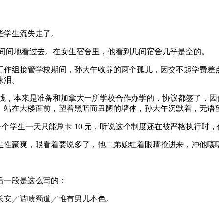
些学生流失走了。
眉一间间地看过去。在女生宿舍里，他看到几间宿舍几乎是空的。
工作组接管学校期间，孙大午收养的两个孤儿，因交不起学费差点
抹泪。
搁浅，本来是准备和加拿大一所学校合作办学的，协议都签了，
。站在大楼面前，望着黑暗而丑陋的墙体，孙大午沉默着，无语
个学生一天只能刷卡 10 元，听说这个制度还在被严格执行时
生性豪爽，眼看着要说多了，他二弟媳红着眼睛抢进来，冲他嚷嚷
后一段是这么写的：
长安／诘啧蜀道／惟有男儿本色。