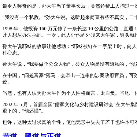
最令人称奇的是，孙大午当了董事长后，竟然还帮工人掏过一
“我没有一个私敌。“孙大午说。这听起来简直有些不真实，二
1998 年，他投资 160 万元修了一条长达 10 公里的公
此人想尽办法捣乱。一次，此人让他的外甥来大午家，劈头就
孙大午说耶稣的故事让他感动：“耶稣被钉在十字架上时，向
种心态。
孙大午说，“我要做个公众人物”，公众人物是没有隐私的，他
在中国，“问题富豪”落马，会牵出一连串的涉案政府官员，
迹。
当然，也有人认为孙大午作为个人性格而言，太自负。当地一位
2002 年 5 月，首届全国”儒家文化与乡村建设研讨会”
退下的，“他还懂”。
也许，这种太过求真的个性，使他无形中失去了若干也许本可
黄道、黑道与正道