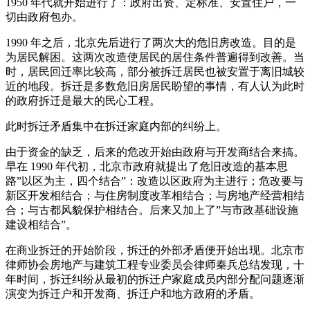
1950 年代就开始进行了：政府出资、定标准、安置住户，一
切由政府包办。
1990 年之后，北京先后进行了两次大的危旧房改造。目的是
为居民解困。这两次改造使居民的居住条件普遍得到改善。当
时，居民回迁率比较高，部分被拆迁居民也被安置于离旧城较
近的地段。拆迁是多数危旧房居民盼望的事情，有人认为此时
的政府拆迁是最大的民心工程。
此时拆迁矛盾集中在拆迁家庭内部的纠纷上。
由于资金的缺乏，后来的危改开始由政府与开发商结合来搞。
早在 1990 年代初，北京市政府就提出了危旧改造的基本思
路”以区为主，四个结合”：改造以区政府为主进行；危改要与
新区开发相结合；与住房制度改革相结合；与房地产经营相结
合；与古都风貌保护相结合。后来又加上了”与市政基础设施
建设相结合”。
在商业拆迁的开始阶段，拆迁的外部矛盾便开始出现。北京市
律师协会房地产与建筑工程专业委员会律师秦兵总结发现，十
年时间，拆迁纠纷从最初的拆迁户家庭成员内部分配问题逐渐
演变为拆迁户和开发商、拆迁户和地方政府的矛盾。