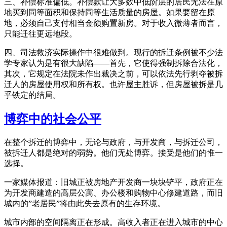
三、补偿标准偏低。补偿款让大多数中低阶层的居民无法在原
地买到同等面积和保持同等生活质量的房屋。如果要留在原
地，必须自己支付相当金额购置新房。对于收入微薄者而言，
只能迁往更远地段。
四、司法救济实际操作中很难做到。现行的拆迁条例被不少法
学专家认为是有很大缺陷——首先，它使得强制拆除合法化，
其次，它规定在法院未作出裁决之前，可以依法先行剥夺被拆
迁人的房屋使用权和所有权。也许屋主胜诉，但房屋被拆是几
乎铁定的结局。
博弈中的社会公平
在整个拆迁的博弈中，无论与政府，与开发商，与拆迁公司，
被拆迁人都是绝对的弱势。他们无处博弈。接受是他们的惟一
选择。
一家媒体报道：旧城正被房地产开发商一块块铲平，政府正在
为开发商建造的高层公寓、办公楼和购物中心修建道路，而旧
城内的”老居民”将由此失去原有的生存环境。
城市内部的空间隔离正在形成。高收入者正在进入城市的中心