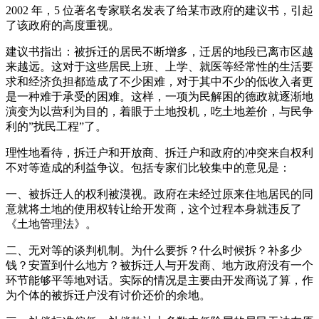
2002 年，5 位著名专家联名发表了给某市政府的建议书，引起
了该政府的高度重视。
建议书指出：被拆迁的居民不断增多，迁居的地段已离市区越
来越远。这对于这些居民上班、上学、就医等经常性的生活要
求和经济负担都造成了不少困难，对于其中不少的低收入者更
是一种难于承受的困难。这样，一项为民解困的德政就逐渐地
演变为以营利为目的，着眼于土地投机，吃土地差价，与民争
利的”扰民工程”了。
理性地看待，拆迁户和开放商、拆迁户和政府的冲突来自权利
不对等造成的利益争议。包括专家们比较集中的意见是：
一、被拆迁人的权利被漠视。政府在未经过原来住地居民的同
意就将土地的使用权转让给开发商，这个过程本身就违反了
《土地管理法》。
二、无对等的谈判机制。为什么要拆？什么时候拆？补多少
钱？安置到什么地方？被拆迁人与开发商、地方政府没有一个
环节能够平等地对话。实际的情况是主要由开发商说了算，作
为个体的被拆迁户没有讨价还价的余地。