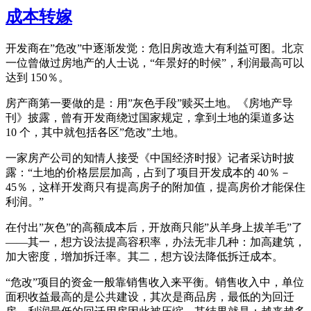
成本转嫁
开发商在”危改”中逐渐发觉：危旧房改造大有利益可图。北京
一位曾做过房地产的人士说，“年景好的时候”，利润最高可以
达到 150％。
房产商第一要做的是：用”灰色手段”赎买土地。《房地产导
刊》披露，曾有开发商绕过国家规定，拿到土地的渠道多达
10 个，其中就包括各区”危改”土地。
一家房产公司的知情人接受《中国经济时报》记者采访时披
露：“土地的价格层层加高，占到了项目开发成本的 40％－
45％，这样开发商只有提高房子的附加值，提高房价才能保住
利润。”
在付出”灰色”的高额成本后，开放商只能”从羊身上拔羊毛”了
——其一，想方设法提高容积率，办法无非几种：加高建筑，
加大密度，增加拆迁率。其二，想方设法降低拆迁成本。
“危改”项目的资金一般靠销售收入来平衡。销售收入中，单位
面积收益最高的是公共建设，其次是商品房，最低的为回迁